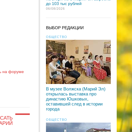
до 103 тыс рублей
06/08/2026
ВЫБОР РЕДАКЦИИ
ОБЩЕСТВО
ь на форуме
В музее Волжска (Марий Эл)
открылась выставка про
династию Юшковых,
оставившей след в истории
города
САТЬ
ОБЩЕСТВО
АРИЙ