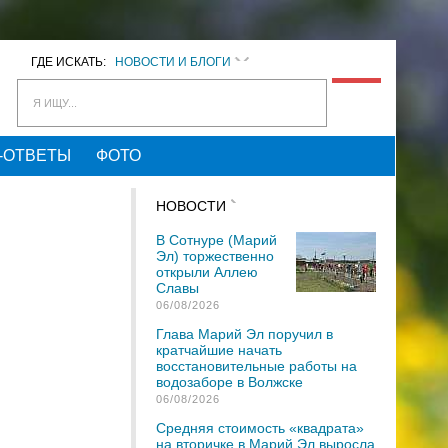
ГДЕ ИСКАТЬ:
НОВОСТИ И БЛОГИ
Я ИЩУ...
-ОТВЕТЫ
ФОТО
НОВОСТИ
В Сотнуре (Марий
Эл) торжественно
открыли Аллею
Славы
06/08/2026
Глава Марий Эл поручил в
кратчайшие начать
восстановительные работы на
водозаборе в Волжске
06/08/2026
Средняя стоимость «квадрата»
на вторичке в Марий Эл выросла