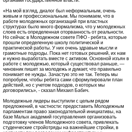
органами государственной власти.
«На мой взгляд, диалог был неформальным, очень
живым и профессиональным. Мы понимаем, что в
работе молодежных организаций при властных
структурах было много формализма, что у молодежных
слоев есть определенная оторванность от реальности.
Но сейчас в Молодежном совете ПФО - ребята, которые
прошли определенную школу политической и
практической работы. У них очень здравые мысли и
грамотные подходы. Пока нет готовых решений, их нам
и нужно выработать вместе с активом. Основной изъян в
работе с молодежью, который существовал раньше, —
чиновник пишет за молодежь и думает, что правильно
понимает ее нужды. Зачастую это не так. Теперь мы
попробуем, чтобы ребята сами сформулировали план
действий, но с учетом подходов, о которых мы
договорились», - сказал Михаил Бабич.
Молодежные лидеры выступили с целым рядом
предложений, в частности: предоставить Молодежным
парламентам право законодательной инициативы, на
базе Малых академий госуправления организовать
подготовку членов Молодежного совета, привлекать
студенческие стройотряды на важнейшие стройки, в