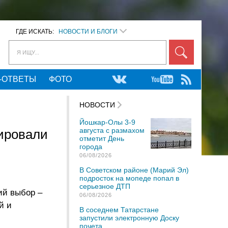
ГДЕ ИСКАТЬ:
НОВОСТИ И БЛОГИ
Я ИЩУ...
-ОТВЕТЫ
ФОТО
НОВОСТИ
Йошкар-Олы 3-9
августа с размахом
ировали
отметит День
города
06/08/2026
В Советском районе (Марий Эл)
подросток на мопеде попал в
серьезное ДТП
ий выбор –
06/08/2026
й и
В соседнем Татарстане
запустили электронную Доску
почета