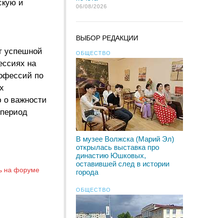
скую и
06/08/2026
ВЫБОР РЕДАКЦИИ
г успешной
ОБЩЕСТВО
ессиях на
рофессий по
х
 о важности
 период
В музее Волжска (Марий Эл)
открылась выставка про
династию Юшковых,
оставившей след в истории
ь на форуме
города
ОБЩЕСТВО