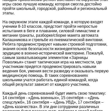
игры свою лучшую команду, которая смогла достойно
пройти школьный, городской, районный и региональный
этапы.
На окружном этапе каждой команде, в которую входят
ученики 8-10 классов, предстоит пройти непростые
испытания в беге и плавании, силовой гимнастике и
метании гранаты, разборке/сборке макета автомата
Калашникова и стрельбе из пневматической винтовки.
Ребята продемонстрируют навыки строевой подготовки,
знания основ безопасности жизнедеятельности,
эрудицию в военно-исторической викторине. Пожалуй,
самым захватывающим элементом «Зарницы
Поволжья» станет тактическая игра на местности, где
участникам придется продемонстрировать навыки
ведения боя, умения вести разведку и оказывать первую
медицинскую помощь. В таких соревнованиях
школьники учатся работать единой командой, когда
общий результат зависит от каждого участника.
Каждый день соревнований будет иметь свою тематику:
14 сентября - «День военных», 15 сентября – «День
спецслужб», 16 сентября – «День УВД», 17 сентября –
«День казачества». В эти дни сотрудники различных