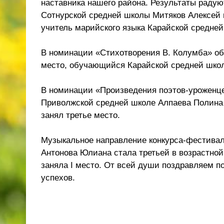
наставника нашего района. Результаты раду
Сотнурской средней школы Митяков Алексей и
учитель марийского языка Карайской средне
В номинации «Стихотворения В. Колумба» об
место, обучающийся Карайской средней шко
В номинации «Произведения поэтов-уроженце
Приволжской средней школе Алпаева Полина с
занял третье место.
Музыкальное направление конкурса-фестива
Антонова Юлиана стала третьей в возрастной 
заняла I место. От всей души поздравляем 
успехов.