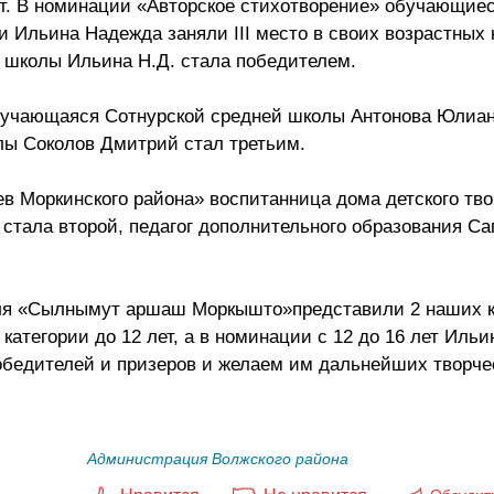
ют. В номинации «Авторское стихотворение» обучающие
 Ильина Надежда заняли III место в своих возрастных 
й школы Ильина Н.Д. стала победителем.
учающаяся Сотнурской средней школы Антонова Юлиана
лы Соколов Дмитрий стал третьим.
в Моркинского района» воспитанница дома детского тво
тала второй, педагог дополнительного образования Са
ля «Сылнымут аршаш Моркышто»представили 2 наших к
категории до 12 лет, а в номинации с 12 до 16 лет Иль
победителей и призеров и желаем им дальнейших творче
Администрация Волжского района