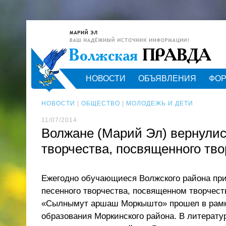
НОВОСТИ
ОБЪЯВЛЕНИЯ
ФО
НОВОСТИ
|
ОБЩЕСТВО
|
МОЛОДЕЖЬ И ДЕТИ
11/07/2014
Волжане (Марий Эл) вернулись
творчества, посвященного тво
Ежегодно обучающиеся Волжского района при
песенного творчества, посвященном творчест
«Сылнымут аршаш Моркышто» прошел в рамк
образования Моркинского района. В литерат