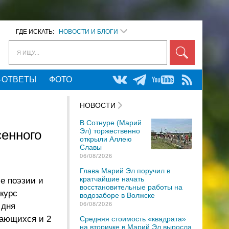
ГДЕ ИСКАТЬ:
НОВОСТИ И БЛОГИ
Я ИЩУ...
-ОТВЕТЫ
ФОТО
НОВОСТИ
В Сотнуре (Марий
Эл) торжественно
сенного
открыли Аллею
Славы
06/08/2026
Глава Марий Эл поручил в
кратчайшие начать
е поэзии и
восстановительные работы на
курс
водозаборе в Волжске
06/08/2026
 дня
чающихся и 2
Средняя стоимость «квадрата»
на вторичке в Марий Эл выросла