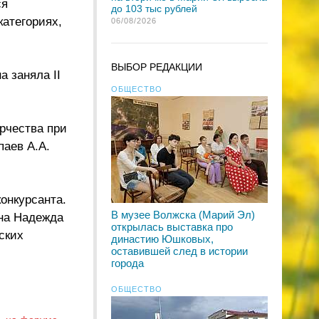
ся
до 103 тыс рублей
категориях,
06/08/2026
ВЫБОР РЕДАКЦИИ
 заняла II
ОБЩЕСТВО
рчества при
паев А.А.
онкурсанта.
В музее Волжска (Марий Эл)
ина Надежда
открылась выставка про
ских
династию Юшковых,
оставившей след в истории
города
ОБЩЕСТВО