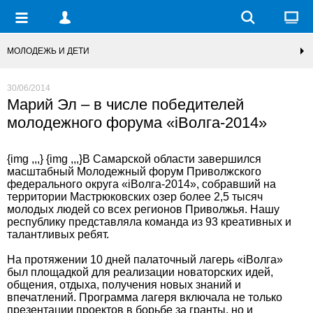
МОЛОДЕЖЬ И ДЕТИ
30/06/2014
Марий Эл – в числе победителей
молодежного форума «iВолга-2014»
{img ,,,} {img ,,,}В Самарской области завершился
масштабный Молодежный форум Приволжского
федерального округа «iВолга-2014», собравший на
территории Мастрюковских озер более 2,5 тысяч
молодых людей со всех регионов Приволжья. Нашу
республику представляла команда из 93 креативных и
талантливых ребят.
На протяжении 10 дней палаточный лагерь «iВолга»
был площадкой для реализации новаторских идей,
общения, отдыха, получения новых знаний и
впечатлений. Программа лагеря включала не только
презентации проектов в борьбе за гранты, но и