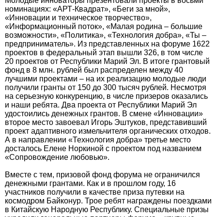
Молодые инноваторы презентовали проекты в восьми
номинациях: «АРТ-Квадрат», «Беги за мной»,
«Инновации и техническое творчество»,
«Информационный поток», «Малая родина – большие
возможности», «Политика», «Технология добра», «Ты –
предприниматель». Из представленных на форуме 1622
проектов в федеральный этап вышли 326, в том числе
20 проектов от Республики Марий Эл. В итоге грантовый
фонд в 8 млн. рублей был распределен между 40
лучшими проектами – на их реализацию молодые люди
получили гранты от 150 до 300 тысяч рублей. Несмотря
на серьезную конкуренцию, в числе призеров оказались
и наши ребята. Два проекта от Республики Марий Эл
удостоились денежных грантов. В смене «Инновации»
второе место завоевал Игорь Эштуков, представивший
проект адаптивного измельчителя органических отходов.
А в направлении «Технология добра» третье место
досталось Елене Норкиной с проектом под названием
«Сопровождение любовью».
Вместе с тем, призовой фонд форума не ограничился
денежными грантами. Как и в прошлом году, 16
участников получили в качестве приза путевки на
космодром Байконур. Трое ребят награждены поездками
в Китайскую Народную Республику. Специальные призы