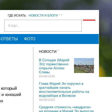
ГДЕ ИСКАТЬ:
НОВОСТИ И БЛОГИ
Я ИЩУ...
-ОТВЕТЫ
ФОТО
НОВОСТИ
В Сотнуре (Марий
Эл) торжественно
открыли Аллею
Славы
06/08/2026
Глава Марий Эл поручил в
кратчайшие начать
, который
восстановительные работы на
к и юношей
водозаборе в Волжске
06/08/2026
ых
Средняя стоимость «квадрата»
на вторичке в Марий Эл выросла