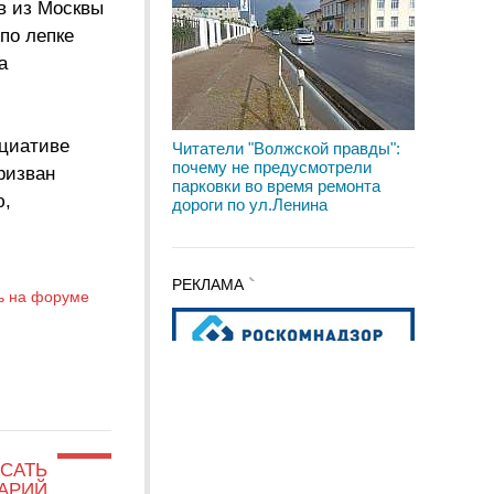
в из Москвы
по лепке
а
ициативе
Читатели "Волжской правды":
почему не предусмотрели
ризван
парковки во время ремонта
ю,
дороги по ул.Ленина
РЕКЛАМА
ь на форуме
САТЬ
АРИЙ