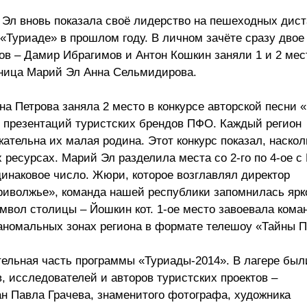
Эл вновь показала своё лидерство на пешеходных дист
 «Туриаде» в прошлом году. В личном зачёте сразу дво
в – Дамир Ибрагимов и Антон Кошкин заняли 1 и 2 мес
ьница Марий Эл Анна Сельмидирова.
а Петрова заняла 2 место в конкурсе авторской песни 
е презентаций туристских брендов ПФО. Каждый регион
кательна их малая родина. Этот конкурс показал, наскол
 ресурсах. Марий Эл разделила места со 2-го по 4-ое 
инаковое число. Жюри, которое возглавлял директор
иволжье», команда нашей республики запомнилась ярк
мвол столицы – Йошкин кот. 1-ое место завоевала кома
 аномальных зонах региона в формате телешоу «Тайны 
ельная часть программы «Туриады-2014». В лагере был
 исследователей и авторов туристских проектов –
н Павла Грачева, знаменитого фотографа, художника