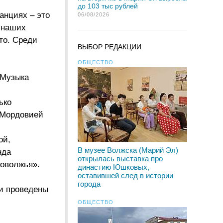
до 103 тыс рублей
анциях – это
06/08/2026
е наших
то. Среди
ВЫБОР РЕДАКЦИИ
ОБЩЕСТВО
«Музыка
ько
с Мордовией
ой,
В музее Волжска (Марий Эл)
нда
открылась выставка про
Поволжья».
династию Юшковых,
оставившей след в истории
города
и проведены
ОБЩЕСТВО