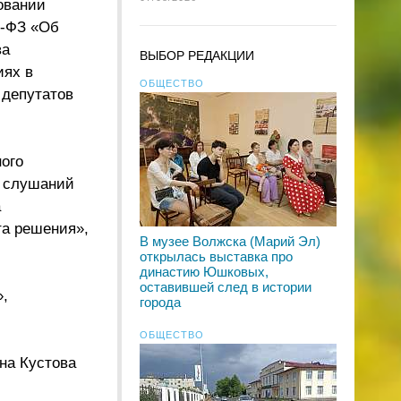
овании
1-ФЗ «Об
ва
ВЫБОР РЕДАКЦИИ
иях в
ОБЩЕСТВО
депутатов
ого
х слушаний
а
та решения»,
В музее Волжска (Марий Эл)
открылась выставка про
династию Юшковых,
оставившей след в истории
,
города
ОБЩЕСТВО
на Кустова