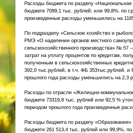
Расходы бюджета по разделу «Национальная 
бюджете 7099,1 тыс. рублей; или 99,8%. по 
произведенные расходы уменьшились на 1185,
По подразделу «Сельское хозяйство и рыболо
РМЭ «О наделении органов местного самоуп
сельскохозяйственного производства» № 57 –
затрат на уплату процентов по кредитам, по
полученным в сельскохозяйственных кредитных
392,0 тыс.рублей, в т.ч. ФБ 353тыс.рублей. 
прошлого года расходы уменьшились на 2,3 р
Расходы по отрасли «Жилищно-коммунальное 
бюджете 73319,8 тыс. рублей или 92,5 % уто
периодом прошлого года произведенные расхо
Расходы бюджета по разделу «Образование» з
бюджете 261 513,4 тыс. рублей или 99,9%, п