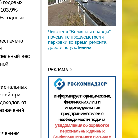
% годовых
 103,9%
9% годовых
Читатели "Волжской правды":
почему не предусмотрели
беспечено
парковки во время ремонта
дороги по ул.Ленина
и
дельный вес
нной
РЕКЛАМА
гиональных
ежей при
доходов от
назначений
уплением