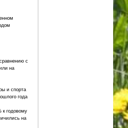
ненном
одом
 сравнению с
или на
ры и спорта
рошлого года
 к годовому
личились на