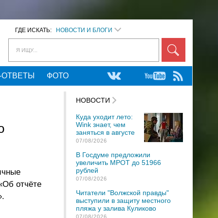
ГДЕ ИСКАТЬ:
НОВОСТИ И БЛОГИ
Я ИЩУ...
-ОТВЕТЫ
ФОТО
НОВОСТИ
Куда уходит лето:
Wink знает, чем
о
заняться в августе
07/08/2026
В Госдуме предложили
увеличить МРОТ до 51966
рублей
ичные
07/08/2026
«Об отчёте
Читатели "Волжской правды"
».
выступили в защиту местного
пляжа у залива Куликово
07/08/2026