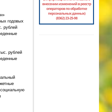
н»
ных годовых
с. рублей
веденные
тыс. рублей
веденные
пальный
джетные
, социальную
я