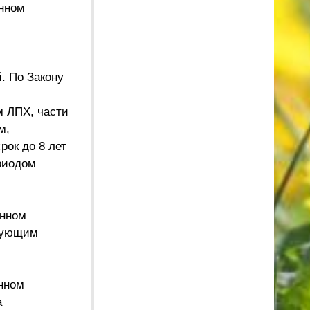
енном
. По Закону
м ЛПХ, части
м,
рок до 8 лет
ериодом
енном
твующим
енном
а