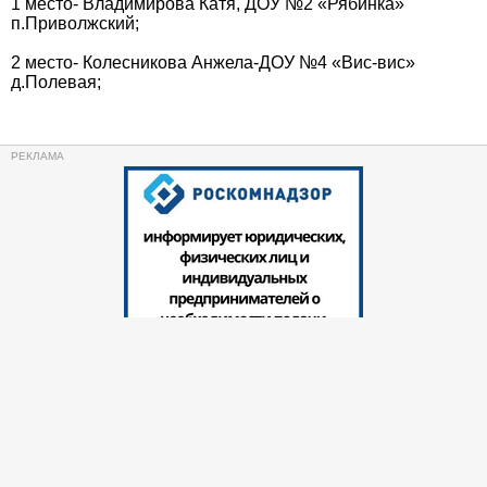
1 место- Владимирова Катя, ДОУ №2 «Рябинка»
п.Приволжский;
2 место- Колесникова Анжела-ДОУ №4 «Вис-вис»
д.Полевая;