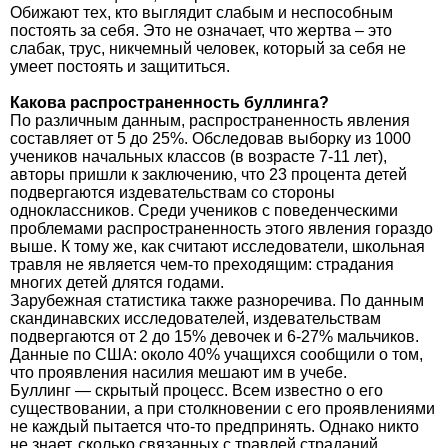
Обижают тех, кто выглядит слабым и неспособным
постоять за себя. Это не означает, что жертва – это
слабак, трус, никчемный человек, который за себя не
умеет постоять и защититься.
Какова распространенность буллинга?
По различным данным, распространенность явления
составляет от 5 до 25%. Обследовав выборку из 1000
учеников начальных классов (в возрасте 7-11 лет),
авторы пришли к заключению, что 23 процента детей
подвергаются издевательствам со стороны
одноклассников. Среди учеников с поведенческими
проблемами распространенность этого явления гораздо
выше. К тому же, как считают исследователи, школьная
травля не является чем-то преходящим: страдания
многих детей длятся годами.
Зарубежная статистика также разноречива. По данным
скандинавских исследователей, издевательствам
подвергаются от 2 до 15% девочек и 6-27% мальчиков.
Данные по США: около 40% учащихся сообщили о том,
что проявления насилия мешают им в учебе.
Буллинг — скрытый процесс. Всем известно о его
существовании, а при столкновении с его проявлениями
не каждый пытается что-то предпринять. Однако никто
не знает, сколько связанных с травлей страданий