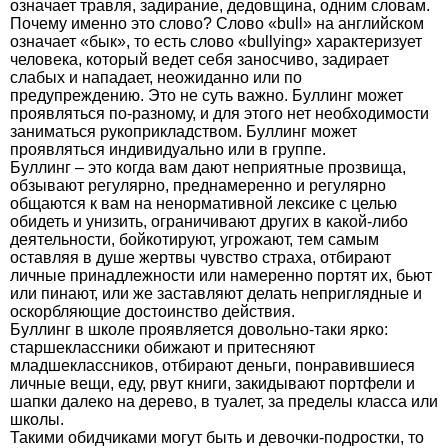
означает травля, задирание, дедовщина, одним словам.
Почему именно это слово? Слово «bull» на английском
означает «бык», то есть слово «bullying» характеризует
человека, который ведет себя заносчиво, задирает
слабых и нападает, неожиданно или по
предупреждению. Это не суть важно. Буллинг может
проявляться по-разному, и для этого нет необходимости
заниматься рукоприкладством. Буллинг может
проявляться индивидуально или в группе.
Буллинг – это когда вам дают неприятные прозвища,
обзывают регулярно, преднамеренно и регулярно
общаются к вам на ненормативной лексике с целью
обидеть и унизить, ограничивают других в какой-либо
деятельности, бойкотируют, угрожают, тем самым
оставляя в душе жертвы чувство страха, отбирают
личные принадлежности или намеренно портят их, бьют
или пинают, или же заставляют делать неприглядные и
оскорбляющие достоинство действия.
Буллинг в школе проявляется довольно-таки ярко:
старшеклассники обижают и притесняют
младшеклассников, отбирают деньги, понравившиеся
личные вещи, еду, рвут книги, закидывают портфели и
шапки далеко на дерево, в туалет, за пределы класса или
школы.
Такими обидчиками могут быть и девочки-подростки, то