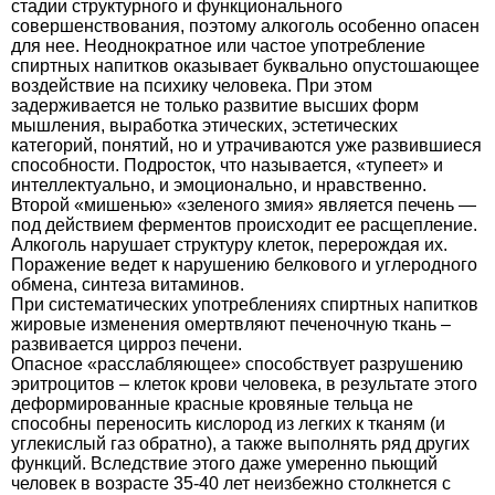
стадии структурного и функционального
совершенствования, поэтому алкоголь особенно опасен
для нее. Неоднократное или частое употребление
спиртных напитков оказывает буквально опустошающее
воздействие на психику человека. При этом
задерживается не только развитие высших форм
мышления, выработка этических, эстетических
категорий, понятий, но и утрачиваются уже развившиеся
способности. Подросток, что называется, «тупеет» и
интеллектуально, и эмоционально, и нравственно.
Второй «мишенью» «зеленого змия» является печень —
под действием ферментов происходит ее расщепление.
Алкоголь нарушает структуру клеток, перерождая их.
Поражение ведет к нарушению белкового и углеродного
обмена, синтеза витаминов.
При систематических употреблениях спиртных напитков
жировые изменения омертвляют печеночную ткань –
развивается цирроз печени.
Опасное «расслабляющее» способствует разрушению
эритроцитов – клеток крови человека, в результате этого
деформированные красные кровяные тельца не
способны переносить кислород из легких к тканям (и
углекислый газ обратно), а также выполнять ряд других
функций. Вследствие этого даже умеренно пьющий
человек в возрасте 35-40 лет неизбежно столкнется с