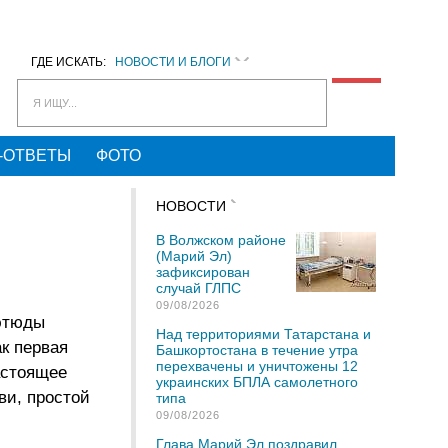
ГДЕ ИСКАТЬ:
НОВОСТИ И БЛОГИ
Я ИЩУ...
-ОТВЕТЫ
ФОТО
НОВОСТИ
В Волжском районе
(Марий Эл)
зафиксирован
случай ГЛПС
09/08/2026
 этюды
Над территориями Татарстана и
ак первая
Башкортостана в течение утра
перехвачены и уничтожены 12
астоящее
украинских БПЛА самолетного
ви, простой
типа
09/08/2026
Глава Марий Эл поздравил