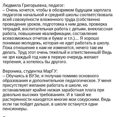
Людмила Григорьевна, педагог:
– Очень хочется, чтобы в обозримом будущем зарплата
педагогов начальной и средней школы соответствовала
всей совокупности вложенного труда (собственно
проведение уроков, подготовка к ним дома, проверка
тетрадей, воспитательная работа с детьми, внеклассная
работа, повышение квалификации, составление
всевозможных отчетов и бумаг и т.п.).... Я хорошо
понимаю молодежь, которая не идет работать в школу.
Пока отношение к нам не изменится, нечего там им
делать. Труд этот очень тяжёлый и ответственный! Ведь
не зря каждый год нам в первую очередь желают
терпения, а хотелось бы другого.
Вероника, студентка МарГУ:
– Обучаясь в ВУЗе, я получаю помимо основного
образования и дополнительное педагогическое. У меня
присутствует желание работать в школе, но
останавливает крайне низкая заработная плата при
довольно высоких требованиях. И в такой же
растерянности находятся многие мои сокурсники. Ведь
если так пойдет дальше, в школе останутся одни
пенсионеры.