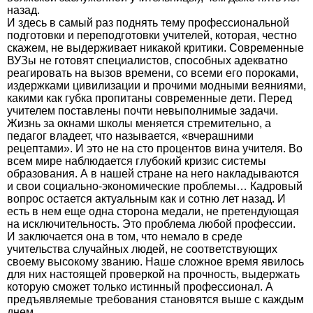
назад.
И здесь в самый раз поднять тему профессиональной
подготовки и переподготовки учителей, которая, честно
скажем, не выдерживает никакой критики. Современные
ВУЗы не готовят специалистов, способных адекватно
реагировать на вызов времени, со всеми его пороками,
издержками цивилизации и прочими модными веяниями,
какими как губка пропитаны современные дети. Перед
учителем поставлены почти невыполнимые задачи.
Жизнь за окнами школы меняется стремительно, а
педагог владеет, что называется, «вчерашними
рецептами». И это не на сто процентов вина учителя. Во
всем мире наблюдается глубокий кризис системы
образования. А в нашей стране на него накладываются
и свои социально-экономические проблемы… Кадровый
вопрос остается актуальным как и сотню лет назад. И
есть в нем еще одна сторона медали, не претендующая
на исключительность. Это проблема любой профессии.
И заключается она в том, что немало в среде
учительства случайных людей, не соответствующих
своему высокому званию. Наше сложное время явилось
для них настоящей проверкой на прочность, выдержать
которую сможет только истинный профессионал. А
предъявляемые требования становятся выше с каждым
днем.