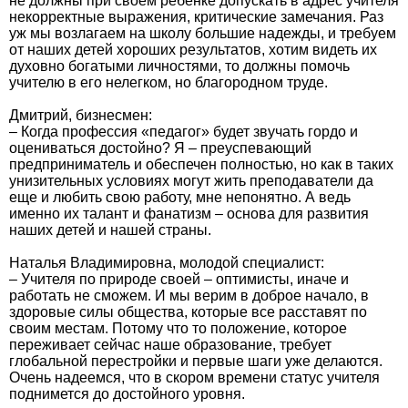
не должны при своем ребенке допускать в адрес учителя
некорректные выражения, критические замечания. Раз
уж мы возлагаем на школу большие надежды, и требуем
от наших детей хороших результатов, хотим видеть их
духовно богатыми личностями, то должны помочь
учителю в его нелегком, но благородном труде.
Дмитрий, бизнесмен:
– Когда профессия «педагог» будет звучать гордо и
оцениваться достойно? Я – преуспевающий
предприниматель и обеспечен полностью, но как в таких
унизительных условиях могут жить преподаватели да
еще и любить свою работу, мне непонятно. А ведь
именно их талант и фанатизм – основа для развития
наших детей и нашей страны.
Наталья Владимировна, молодой специалист:
– Учителя по природе своей – оптимисты, иначе и
работать не сможем. И мы верим в доброе начало, в
здоровые силы общества, которые все расставят по
своим местам. Потому что то положение, которое
переживает сейчас наше образование, требует
глобальной перестройки и первые шаги уже делаются.
Очень надеемся, что в скором времени статус учителя
поднимется до достойного уровня.