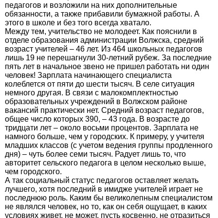
педагогов и возложили на них дополнительные
обязанности, а также прибавили бумажной работы. А
этого в школе и без того всегда хватало.
Между тем, учительство не молодеет. Как пояснили в
отделе образования администрации Волжска, средний
возраст учителей – 46 лет. Из 464 школьных педагогов
лишь 19 не перешагнули 30-летний рубеж. За последние
пять лет в начальное звено не пришел работать ни один
человек! Зарплата начинающего специалиста
колеблется от пяти до шести тысяч. В селе ситуация
немного другая. В связи с малокомплектностью
образовательных учреждений в Волжском районе
вакансий практически нет. Средний возраст педагогов,
общее число которых 390, – 43 года. В возрасте до
тридцати лет – около восьми процентов. Зарплата не
намного больше, чем у городских. К примеру, у учителя
младших классов (с учетом ведения группы продленного
дня) – чуть более семи тысяч. Радует лишь то, что
авторитет сельского педагога в целом несколько выше,
чем городского.
А так социальный статус педагогов оставляет желать
лучшего, хотя последний в имидже учителей играет не
последнюю роль. Каким бы великолепным специалистом
не являлся человек, но то, как он себя ощущает, в каких
условиях живет, не может, пусть косвенно, не отразиться