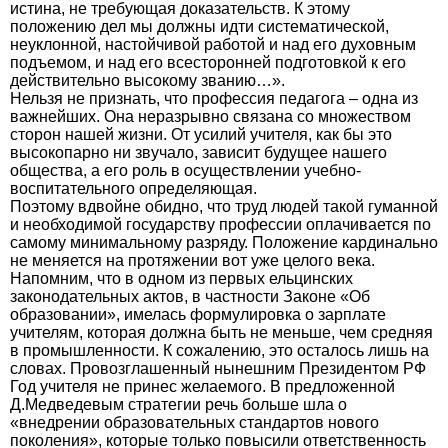
истина, не требующая доказательств. К этому
положению дел мы должны идти систематической,
неуклонной, настойчивой работой и над его духовным
подъемом, и над его всесторонней подготовкой к его
действительно высокому званию…».
Нельзя не признать, что профессия педагога – одна из
важнейших. Она неразрывно связана со множеством
сторон нашей жизни. От усилий учителя, как бы это
высокопарно ни звучало, зависит будущее нашего
общества, а его роль в осуществлении учебно-
воспитательного определяющая.
Поэтому вдвойне обидно, что труд людей такой гуманной
и необходимой государству профессии оплачивается по
самому минимальному разряду. Положение кардинально
не меняется на протяжении вот уже целого века.
Напомним, что в одном из первых ельцинских
законодательных актов, в частности Законе «Об
образовании», имелась формулировка о зарплате
учителям, которая должна быть не меньше, чем средняя
в промышленности. К сожалению, это осталось лишь на
словах. Провозглашенный нынешним Президентом РФ
Год учителя не принес желаемого. В предложенной
Д.Медведевым стратегии речь больше шла о
«внедрении образовательных стандартов нового
поколения», которые только повысили ответственность