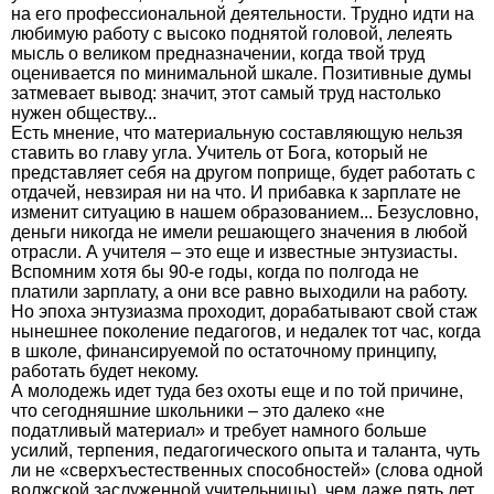
на его профессиональной деятельности. Трудно идти на
любимую работу с высоко поднятой головой, лелеять
мысль о великом предназначении, когда твой труд
оценивается по минимальной шкале. Позитивные думы
затмевает вывод: значит, этот самый труд настолько
нужен обществу...
Есть мнение, что материальную составляющую нельзя
ставить во главу угла. Учитель от Бога, который не
представляет себя на другом поприще, будет работать с
отдачей, невзирая ни на что. И прибавка к зарплате не
изменит ситуацию в нашем образованием... Безусловно,
деньги никогда не имели решающего значения в любой
отрасли. А учителя – это еще и известные энтузиасты.
Вспомним хотя бы 90-е годы, когда по полгода не
платили зарплату, а они все равно выходили на работу.
Но эпоха энтузиазма проходит, дорабатывают свой стаж
нынешнее поколение педагогов, и недалек тот час, когда
в школе, финансируемой по остаточному принципу,
работать будет некому.
А молодежь идет туда без охоты еще и по той причине,
что сегодняшние школьники – это далеко «не
податливый материал» и требует намного больше
усилий, терпения, педагогического опыта и таланта, чуть
ли не «сверхъестественных способностей» (слова одной
волжской заслуженной учительницы), чем даже пять лет