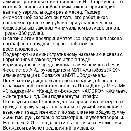
административной ответственности ИП Ефремова В.А.,
который, вопреки требованиям закона, производил
выплату зарплаты один раз в месяц. Размер
ежемесячной заработной платы его работников
составлял три тысячи рублей, при установленном
федеральным законом минимальном размере оплаты
труда 4330 рублей.
В связи с этим предприниматель за нарушения закона
оштрафован, трудовые права работников
восстановлены.
Подвергнуты административному наказанию в связи с
нарушениями законодательства о труде
индивидуальные предприниматели Вершинина Г.Б. и
Феоктистов А.А., руководители МУП «Автобаза ЖКХ»
администрации г. Волжска и МУП «Водоканал»
Волжского муниципального образования, обществ с
ограниченной ответственностью «Поли Дэм», «Мета-М»,
«Стандарт-М», «Канцблок-Волжск», «АСЭКО», «Жилье»,
«Интеграл» и т.д. Они подвергнуты штрафу.
По результатам 17 проведенных проверок в интересах
граждан прокуратура направила в суд 464 заявления о
взыскании задолженности по зарплате на общую сумму
2668 тыс. руб., которые рассмотрены и удовлетворены.
На начало 2011 г. по данным статистики в г. Волжске и
Волжском районе предприятий, имеющих