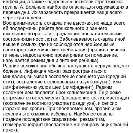
инфекции, а также «здоровые» носители стрептококка
группы А. Больные наиболее опасны для окружающих в
первые дни. Их заразность прекращается чаще всего
через три недели.
Восприимчивость к скарлатине высокая, но чаще всего
ей подвержены ребята дошкольного и раннего
школьного возраста и страдающие воспалительными
состояниями носоглотки. Заболеваемость скарлатиной
выше в семьях, где не соблюдаются необходимые
санитарно-гигиенические требования (правила личной
гигиены, недостаточно проветривается помещение,
нарушается режим дня и питания ребенка).
Ранние осложнения обычно наступают в первую неделю
болезни. Инфекция может распространиться с
миндалин, вызывая воспаление среднего уха (средний
отит), воспаление околоносовых пазух (синусит), или
лимфатических узлов шеи (лимфаденит). Редким
осложнением является бронхопневмония. Еще реже
встречаются остеомиелит (воспаление кости), мастоидит
(воспаление костного участка позади уха), и сепсис
(заражение крови). При своевременном, правильном
лечении этого можно избежать. Наиболее опасны
поздние последствия скарлатины: ревматизм,
гломерулонефрит (воспаление мочеобразующих тканей
почек).