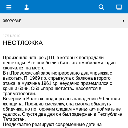
ЗДОРОВЬЕ
17/11/2010
НЕОТЛОЖКА
Произошло четыре ДТП, в которых пострадали
пешеходы. Все они были сбиты автомобилями, один –
скончался на месте.
В п.Приволжский зарегистрировано два «прыжка с
высоты». П. 1969 г.р. спрыгнула с балкона второго
этажа, а мужчина 1961 г.р. неудачно приземлился с
крыши бани. Оба «парашютиста» находятся в
травматологии.
Вечером в Волжске подверглась нападению 50-летняя
женщина. Проявив смекалку, она смогла обмануть
обидчика, но по горячим следам «маньяка» поймать не
удалось. Спустя два дня он был задержан в Республике
Татарстан.
Неадекватно реагируют современные дети на