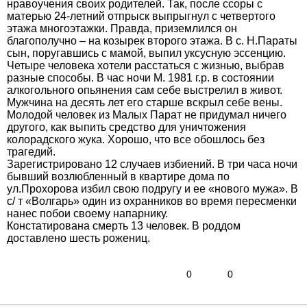
нравоучения своих родителей. Так, после ссоры с
матерью 24-летний отпрыск выпрыгнул с четвертого
этажа многоэтажки. Правда, приземлился он
благополучно – на козырек второго этажа. В с. Н.Параты
сын, поругавшись с мамой, выпил уксусную эссенцию.
Четыре человека хотели расстаться с жизнью, выбрав
разные способы. В час ночи М. 1981 г.р. в состоянии
алкогольного опьянения сам себе выстрелил в живот.
Мужчина на десять лет его старше вскрыл себе вены.
Молодой человек из Малых Парат не придумал ничего
другого, как выпить средство для уничтожения
колорадского жука. Хорошо, что все обошлось без
трагедий.
Зарегистрировано 12 случаев избиений. В три часа ночи
бывший возлюбленный в квартире дома по
ул.Прохорова избил свою подругу и ее «нового мужа». В
с/ т «Волгарь» один из охранников во время пересменки
нанес побои своему напарнику.
Констатирована смерть 13 человек. В роддом
доставлено шесть рожениц.
0
0