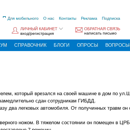
Для мобильного
О нас
Контакты
Реклама
Подписка
ЛИЧНЫЙ КАБИНЕТ
ОБРАТНАЯ СВЯЗЬ
написать письмо
вход/регистрация
РУМ
СПРАВОЧНИК
БЛОГИ
ОПРОСЫ
ВОПРОСЫ
елем, который врезался на своей машине в дом по ул.
езамедлительно сдан сотрудникам ГИБДД.
зу два легковых автомобиля. От получинных травм он 
оверного ножом. В тяжелом состоянии он помещен в ЦРБ
 доставлено 7 рожениц.