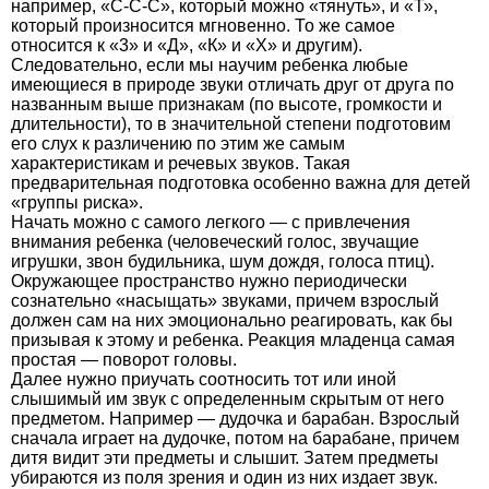
например, «С-С-С», который можно «тянуть», и «Т»,
который произносится мгновенно. То же самое
относится к «3» и «Д», «К» и «X» и другим).
Следовательно, если мы научим ребенка любые
имеющиеся в природе звуки отличать друг от друга по
названным выше признакам (по высоте, громкости и
длительности), то в значительной степени подготовим
его слух к различению по этим же самым
характеристикам и речевых звуков. Такая
предварительная подготовка особенно важна для детей
«группы риска».
Начать можно с самого легкого — с привлечения
внимания ребенка (человеческий голос, звучащие
игрушки, звон будильника, шум дождя, голоса птиц).
Окружающее пространство нужно периодически
сознательно «насыщать» звуками, причем взрослый
должен сам на них эмоционально реагировать, как бы
призывая к этому и ребенка. Реакция младенца самая
простая — поворот головы.
Далее нужно приучать соотносить тот или иной
слышимый им звук с определенным скрытым от него
предметом. Например — дудочка и барабан. Взрослый
сначала играет на дудочке, потом на барабане, причем
дитя видит эти предметы и слышит. Затем предметы
убираются из поля зрения и один из них издает звук.