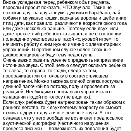
Вновь укладывая перед ребенком оба предмета,
взрослый просит показать, ЧТО звучало. Такие не
похожие друг на друга звуки: дудочки и барабана, лай
собаки и мяуканье кошки, карканье вороны и щебетание
птиц дети, как правило, различают в возрасте около года
или даже несколько раньше. Поэтому если двух- или
даже трехлетний ребенок оказывается не в состоянии
полноценно участвовать в такой «слуховой игре», то
начинать работу с ним нужно именно с элементарных
упражнений. В противном случае более сложные
дифференцировки будут ему недоступны.
Очень важно развить умение определять направление
источника звука. С этой целью следует окликать ребенка
то слева, то справа, то сзади, следя за тем,
поворачивает ли он головку в соответствующем
направлении. Можно также за спиной слегка постучать
длинной палочкой по потолку, полу и проследить за
реакцией. Необходимо специально упражнять и в
узнавании людей по голосу (не видя их).
Если слух ребенка будет натренирован таким образом с
раннего детства, то к двухлетнему возрасту он сможет
отличать друг от друга и все речевые звуки. А это
означает, что у него вообще не возникнет предпосылок
акустической дисграфии (частичного нарушения
процесса письма) — возможность их появления будет