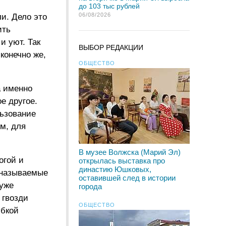
до 103 тыс рублей
06/08/2026
ли. Дело это
ить
и уют. Так
ВЫБОР РЕДАКЦИИ
конечно же,
ОБЩЕСТВО
а именно
ое другое.
льзование
ем, для
В музее Волжска (Марий Эл)
огой и
открылась выставка про
династию Юшковых,
 называемые
оставившей след в истории
 уже
города
 гвозди
ОБЩЕСТВО
ибкой