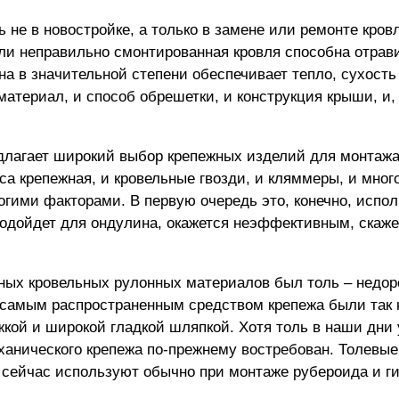
 не в новостройке, а только в замене или ремонте кров
ли неправильно смонтированная кровля способна отрав
а в значительной степени обеспечивает тепло, сухость 
материал, и способ обрешетки, и конструкция крыши, и, 
длагает широкий выбор крепежных изделий для монтаж
са крепежная
, и кровельные гвозди, и кляммеры, и мног
огими факторами. В первую очередь это, конечно, испо
 подойдет для ондулина, окажется неэффективным, скаж
ных кровельных рулонных материалов был толь – недор
и самым распространенным средством крепежа были так
жкой и широкой гладкой шляпкой. Хотя толь в наши дни
еханического крепежа по-прежнему востребован. Толевые
 сейчас используют обычно при монтаже рубероида и г