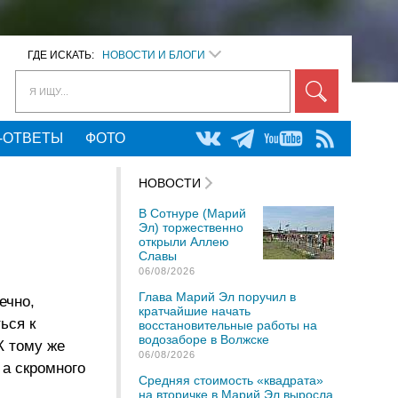
ГДЕ ИСКАТЬ:
НОВОСТИ И БЛОГИ
Я ИЩУ...
-ОТВЕТЫ
ФОТО
НОВОСТИ
В Сотнуре (Марий
Эл) торжественно
открыли Аллею
Славы
06/08/2026
Глава Марий Эл поручил в
ечно,
кратчайшие начать
ься к
восстановительные работы на
водозаборе в Волжске
К тому же
06/08/2026
 а скромного
Средняя стоимость «квадрата»
на вторичке в Марий Эл выросла