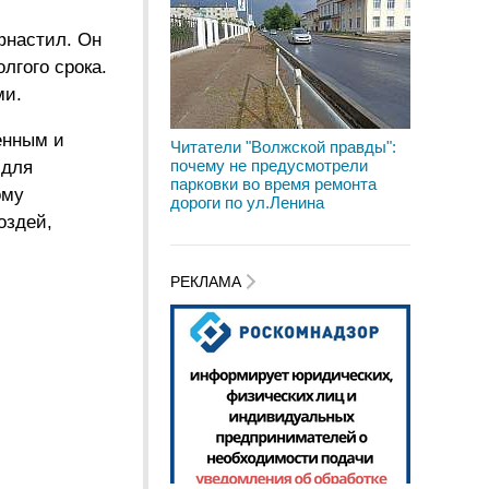
фнастил. Он
лгого срока.
ми.
енным и
Читатели "Волжской правды":
почему не предусмотрели
 для
парковки во время ремонта
ому
дороги по ул.Ленина
оздей,
РЕКЛАМА