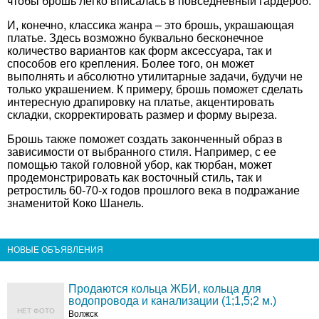
чтобы брошь легко вписалась в повседневный гардероб.
И, конечно, классика жанра – это брошь, украшающая
платье. Здесь возможно буквально бесконечное
количество вариантов как форм аксессуара, так и
способов его крепления. Более того, он может
выполнять и абсолютно утилитарные задачи, будучи не
только украшением. К примеру, брошь поможет сделать
интересную драпировку на платье, акцентировать
складки, скорректировать размер и форму выреза.
Брошь также поможет создать законченный образ в
зависимости от выбранного стиля. Например, с ее
помощью такой головной убор, как тюрбан, может
продемонстрировать как восточный стиль, так и
ретростиль 60-70-х годов прошлого века в подражание
знаменитой Коко Шанель.
НОВЫЕ ОБЪЯВЛЕНИЯ
Продаются кольца ЖБИ, кольца для
водопровода и канализации (1;1,5;2 м.)
НЕТ ФОТО
Волжск