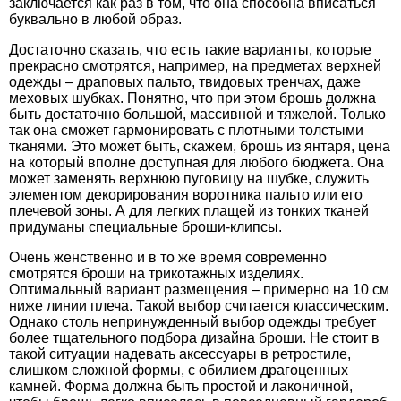
заключается как раз в том, что она способна вписаться
буквально в любой образ.
Достаточно сказать, что есть такие варианты, которые
прекрасно смотрятся, например, на предметах верхней
одежды – драповых пальто, твидовых тренчах, даже
меховых шубках. Понятно, что при этом брошь должна
быть достаточно большой, массивной и тяжелой. Только
так она сможет гармонировать с плотными толстыми
тканями. Это может быть, скажем,
брошь из янтаря, цена
на который вполне доступная для любого бюджета. Она
может заменять верхнюю пуговицу на шубке, служить
элементом декорирования воротника пальто или его
плечевой зоны. А для легких плащей из тонких тканей
придуманы специальные броши-клипсы.
Очень женственно и в то же время современно
смотрятся броши на трикотажных изделиях.
Оптимальный вариант размещения – примерно на 10 см
ниже линии плеча. Такой выбор считается классическим.
Однако столь непринужденный выбор одежды требует
более тщательного подбора дизайна броши. Не стоит в
такой ситуации надевать аксессуары в ретростиле,
слишком сложной формы, с обилием драгоценных
камней. Форма должна быть простой и лаконичной,