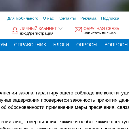
Для мобильного
О нас
Контакты
Реклама
Подписка
ЛИЧНЫЙ КАБИНЕТ
ОБРАТНАЯ СВЯЗЬ
написать письмо
вход/регистрация
РУМ
СПРАВОЧНИК
БЛОГИ
ОПРОСЫ
ВОПРОСЫ
олнения закона, гарантирующего соблюдение конституц
лучае задержания проверяется законность принятия дан
 об обоснованности применения меры пресечения, связ
шении лиц, совершивших тяжкие и особо тяжкие преступ
раз жизни, а также скрывшихся от органов предварите