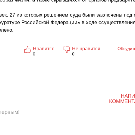
век, 27 из которых решением суда были заключены под 
куратуре Российской Федерации» в ходе осуществлени
влено.
Нравится
Не нравится
Обсудит
0
0
НАПИ
КОММЕНТ
 первым!