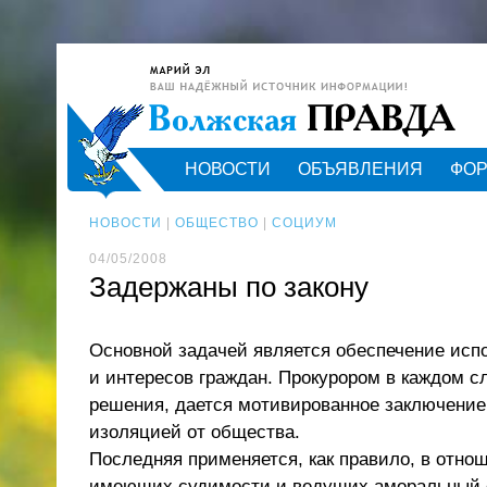
НОВОСТИ
ОБЪЯВЛЕНИЯ
ФО
НОВОСТИ
|
ОБЩЕСТВО
|
СОЦИУМ
04/05/2008
Задержаны по закону
Основной задачей является обеспечение исп
и интересов граждан. Прокурором в каждом с
решения, дается мотивированное заключение
изоляцией от общества.
Последняя применяется, как правило, в отно
имеющих судимости и ведущих аморальный об