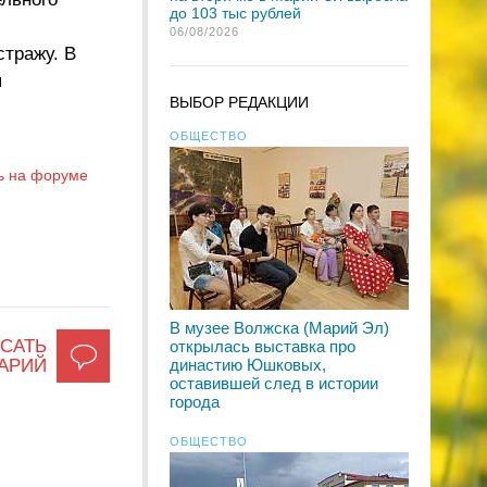
до 103 тыс рублей
06/08/2026
стражу. В
я
ВЫБОР РЕДАКЦИИ
ОБЩЕСТВО
ь на форуме
В музее Волжска (Марий Эл)
САТЬ
открылась выставка про
АРИЙ
династию Юшковых,
оставившей след в истории
города
ОБЩЕСТВО