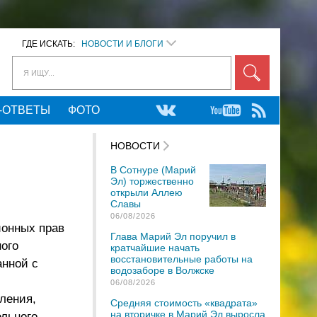
ГДЕ ИСКАТЬ:
НОВОСТИ И БЛОГИ
Я ИЩУ...
-ОТВЕТЫ
ФОТО
НОВОСТИ
В Сотнуре (Марий
Эл) торжественно
открыли Аллею
Славы
06/08/2026
ионных прав
Глава Марий Эл поручил в
ного
кратчайшие начать
восстановительные работы на
анной с
водозаборе в Волжске
06/08/2026
ления,
Средняя стоимость «квадрата»
на вторичке в Марий Эл выросла
льного