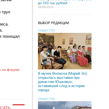
до 103 тыс рублей
06/08/2026
 труп
ВЫБОР РЕДАКЦИИ
леса.
а.
ОБЩЕСТВО
 и похищал
ь на форуме
В музее Волжска (Марий Эл)
открылась выставка про
династию Юшковых,
оставившей след в истории
города
ОБЩЕСТВО
САТЬ