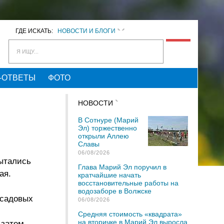
ГДЕ ИСКАТЬ:
НОВОСТИ И БЛОГИ
Я ИЩУ...
-ОТВЕТЫ
ФОТО
НОВОСТИ
В Сотнуре (Марий
Эл) торжественно
открыли Аллею
Славы
06/08/2026
пытались
Глава Марий Эл поручил в
ая.
кратчайшие начать
восстановительные работы на
водозаборе в Волжске
в садовых
06/08/2026
Средняя стоимость «квадрата»
на вторичке в Марий Эл выросла
 затем