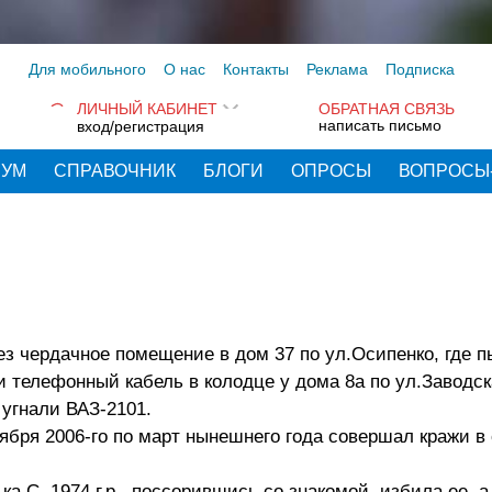
Для мобильного
О нас
Контакты
Реклама
Подписка
ЛИЧНЫЙ КАБИНЕТ
ОБРАТНАЯ СВЯЗЬ
написать письмо
вход/регистрация
РУМ
СПРАВОЧНИК
БЛОГИ
ОПРОСЫ
ВОПРОСЫ
з чердачное помещение в дом 37 по ул.Осипенко, где 
 телефонный кабель в колодце у дома 8а по ул.Заводск
 угнали ВАЗ-2101.
октября 2006-го по март нынешнего года совершал кражи 
ка С. 1974 г.р., поссорившись со знакомой, избила ее, а