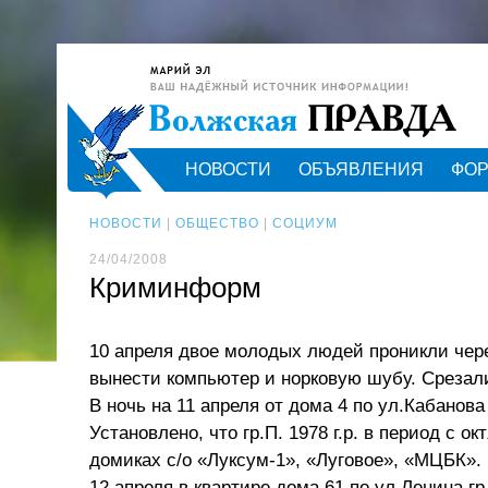
НОВОСТИ
ОБЪЯВЛЕНИЯ
ФО
НОВОСТИ
|
ОБЩЕСТВО
|
СОЦИУМ
24/04/2008
Криминформ
10 апреля двое молодых людей проникли чере
вынести компьютер и норковую шубу. Срезали
В ночь на 11 апреля от дома 4 по ул.Кабанова
Установлено, что гр.П. 1978 г.р. в период с 
домиках с/о «Луксум-1», «Луговое», «МЦБК».
12 апреля в квартире дома 61 по ул.Ленина гр-