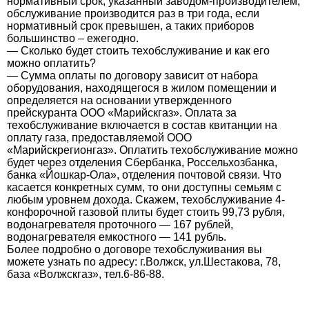
нормативный срок, указанный заводом-производителем,
обслуживание производится раз в три года, если
нормативный срок превышен, а таких приборов
большинство – ежегодно.
— Сколько будет стоить техобслуживание и как его
можно оплатить?
— Сумма оплаты по договору зависит от набора
оборудования, находящегося в жилом помещении и
определяется на основании утвержденного
прейскуранта ООО «Марийскгаз». Оплата за
техобслуживание включается в состав квитанции на
оплату газа, предоставляемой ООО
«Марийскрегионгаз». Оплатить техобслуживание можно
будет через отделения Сбербанка, Россельхозбанка,
банка «Йошкар-Ола», отделения почтовой связи. Что
касается конкретных сумм, то они доступны семьям с
любым уровнем дохода. Скажем, техобслуживание 4-
конфорочной газовой плиты будет стоить 99,73 рубля,
водонагревателя проточного — 167 рублей,
водонагревателя емкостного — 141 рубль.
Более подробно о договоре техобслуживания вы
можете узнать по адресу: г.Волжск, ул.Шестакова, 78,
база «Волжскгаз», тел.6-86-88.