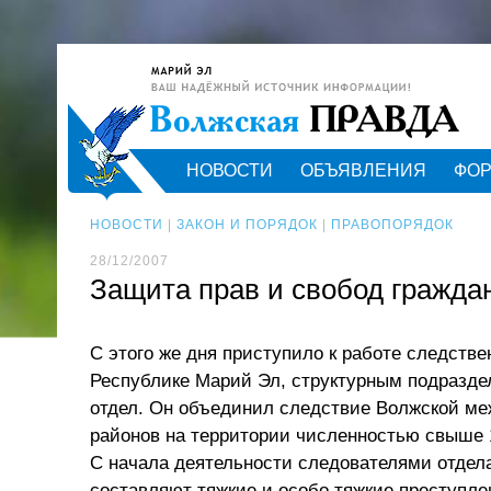
НОВОСТИ
ОБЪЯВЛЕНИЯ
ФО
НОВОСТИ
|
ЗАКОН И ПОРЯДОК
|
ПРАВОПОРЯДОК
28/12/2007
Защита прав и свобод гражда
С этого же дня приступило к работе следств
Республике Марий Эл, структурным подразде
отдел. Он объединил следствие Волжской меж
районов на территории численностью свыше 1
С начала деятельности следователями отдела
составляют тяжкие и особо тяжкие преступле