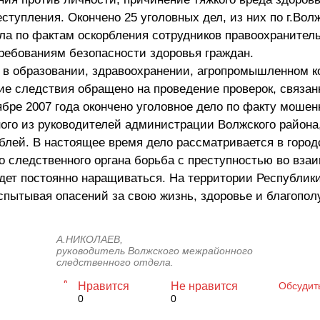
тупления. Окончено 25 уголовных дел, из них по г.Вол
ла по фактам оскорбления сотрудников правоохранител
ребованиям безопасности здоровья граждан.
 в образовании, здравоохранении, агропромышленном к
ие следствия обращено на проведение проверок, связан
бре 2007 года окончено уголовное дело по факту мошен
ого из руководителей администрации Волжского района
лей. В настоящее время дело рассматривается в город
го следственного органа борьба с преступностью во вза
дет постоянно наращиваться. На территории Республик
спытывая опасений за свою жизнь, здоровье и благопол
А.НИКОЛАЕВ,
руководитель Волжского межрайонного
следственного отдела.
Нравится
Не нравится
Обсудит
0
0