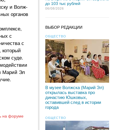
до 103 тыс рублей
жску и Волж-
06/08/2026
ьных органов
ВЫБОР РЕДАКЦИИ
омплексе,
ных с
ОБЩЕСТВО
ничества с
, который
ском суде.
имодействии
и Марий Эл
учие.
В музее Волжска (Марий Эл)
открылась выставка про
династию Юшковых,
оставившей след в истории
города
ь на форуме
ОБЩЕСТВО