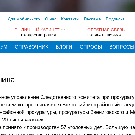
Для мобильного
О нас
Контакты
Реклама
Подписка
ЛИЧНЫЙ КАБИНЕТ
ОБРАТНАЯ СВЯЗЬ
написать письмо
вход/регистрация
РУМ
СПРАВОЧНИК
БЛОГИ
ОПРОСЫ
ВОПРОСЫ
нина
енное управление Следственного Комитета при прокурат
лением которого является Волжский межрайонный след
районной прокуратуры, прокуратуры Звениговского и М
20 тысяч человек.
 принято к производству 57 уголовных дел. Большую ч
ния против личности; причинение тяжкого вреда здоров