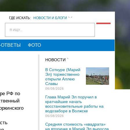
ГДЕ ИСКАТЬ:
НОВОСТИ И БЛОГИ
Я ИЩУ...
-ОТВЕТЫ
ФОТО
НОВОСТИ
В Сотнуре (Марий
Эл) торжественно
открыли Аллею
Славы
06/08/2026
уре РФ по
Глава Марий Эл поручил в
ственный
кратчайшие начать
восстановительные работы на
оркинского
водозаборе в Волжске
06/08/2026
асть
Средняя стоимость «квадрата»
на вторичке в Марий Эл выросла
ью,