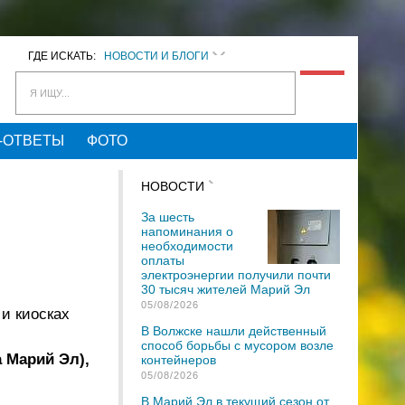
ГДЕ ИСКАТЬ:
НОВОСТИ И БЛОГИ
Я ИЩУ...
-ОТВЕТЫ
ФОТО
НОВОСТИ
За шесть
напоминания о
необходимости
оплаты
электроэнергии получили почти
30 тысяч жителей Марий Эл
05/08/2026
 и киосках
В Волжске нашли действенный
способ борьбы с мусором возле
а Марий Эл),
контейнеров
05/08/2026
В Марий Эл в текущий сезон от