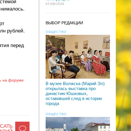
истемой
07/08/2026
инималось.
ВЫБОР РЕДАКЦИИ
рт
лн рублей.
ОБЩЕСТВО
ятия перед
ь на форуме
В музее Волжска (Марий Эл)
открылась выставка про
династию Юшковых,
оставившей след в истории
города
ОБЩЕСТВО
САТЬ