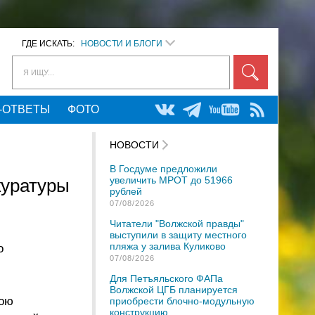
ГДЕ ИСКАТЬ:
НОВОСТИ И БЛОГИ
Я ИЩУ...
-ОТВЕТЫ
ФОТО
НОВОСТИ
В Госдуме предложили
увеличить МРОТ до 51966
куратуры
рублей
07/08/2026
Читатели "Волжской правды"
выступили в защиту местного
пляжа у залива Куликово
о
07/08/2026
Для Петъяльского ФАПа
Волжской ЦГБ планируется
вою
приобрести блочно-модульную
конструкцию