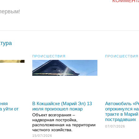
КОММЕНТ
 первым!
атура
ПРОИСШЕСТВИЯ
ПРОИСШЕСТВИЯ
тняя
В Кокшайске (Марий Эл) 13
Автомобиль «Р
а уйти от
июля произошел пожар
опрокинулся на
тракте в Марий
Объект возгорания –
пострадавших
надворная постройка,
расположенная на территории
07/07/2026
частного хозяйства.
15/07/2026