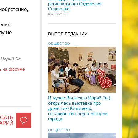
регионального Отделения
Соцфонда
иобретение,
06/08/2026
ения
лу не
ВЫБОР РЕДАКЦИИ
ОБЩЕСТВО
 Марий Эл
ь на форуме
В музее Волжска (Марий Эл)
открылась выставка про
династию Юшковых,
оставившей след в истории
САТЬ
города
АРИЙ
ОБЩЕСТВО