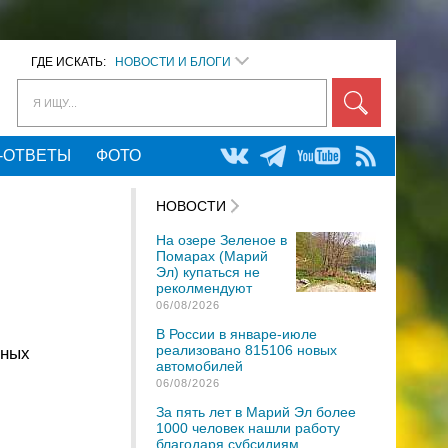
ГДЕ ИСКАТЬ:
НОВОСТИ И БЛОГИ
Я ИЩУ...
-ОТВЕТЫ
ФОТО
НОВОСТИ
На озере Зеленое в
Помарах (Марий
Эл) купаться не
реколмендуют
06/08/2026
В России в январе-июле
реализовано 815106 новых
нных
автомобилей
06/08/2026
За пять лет в Марий Эл более
.
1000 человек нашли работу
благодаря субсидиям