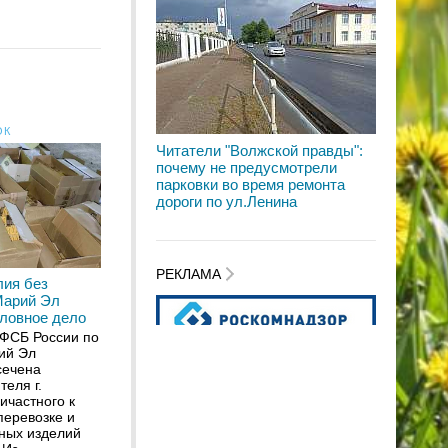
ОК
Читатели "Волжской правды":
почему не предусмотрели
парковки во время ремонта
дороги по ул.Ленина
РЕКЛАМА
лия без
Марий Эл
оловное дело
ФСБ России по
ий Эл
сечена
теля г.
ичастного к
перевозке и
ных изделий