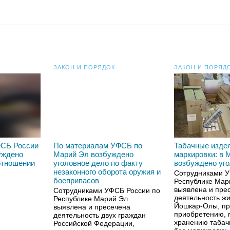
ЗАКОН И ПОРЯДОК
ЗАКОН И ПОРЯД
ФСБ России
По материалам УФСБ по
Табачные изде
уждено
Марий Эл возбуждено
маркировки: в 
отношении
уголовное дело по факту
возбуждено уг
незаконного оборота оружия и
Сотрудниками У
боеприпасов
Республике Мар
выявлена и пре
Сотрудниками УФСБ России по
деятельность жи
Республике Марий Эл
Йошкар-Олы, пр
выявлена и пресечена
приобретению, 
деятельность двух граждан
хранению табач
Российской Федерации,