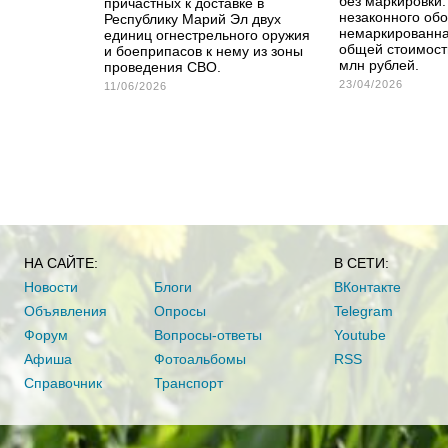
без маркировки.
причастных к доставке в
незаконного обо
Республику Марий Эл двух
немаркированна
единиц огнестрельного оружия
общей стоимост
и боеприпасов к нему из зоны
млн рублей.
проведения СВО.
23/04/2026
11/06/2026
НА САЙТЕ:
В СЕТИ:
Новости
Блоги
ВКонтакте
Объявления
Опросы
Telegram
Форум
Вопросы-ответы
Youtube
Афиша
Фотоальбомы
RSS
Справочник
Транспорт