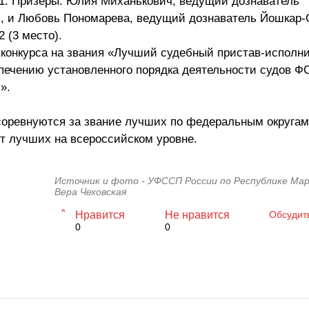
 1. Призеры: Юлия Миханькович, ведущий дознаватель
о), и Любовь Пономарева, ведущий дознаватель Йошкар-
 (3 место).
о конкурса на звания «Лучший судебный пристав-испол
печению установленного порядка деятельности судов 
».
осоревнуются за звание лучших по федеральным округам
ят лучших на всероссийском уровне.
Источник и фото - УФССП России по Республике Мар
Вера Чеховская
Нравится
Не нравится
Обсудит
0
0