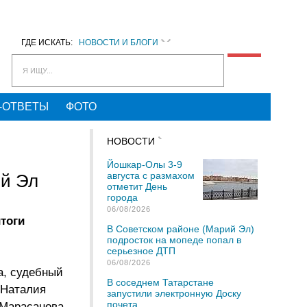
ГДЕ ИСКАТЬ:
НОВОСТИ И БЛОГИ
Я ИЩУ...
-ОТВЕТЫ
ФОТО
НОВОСТИ
Йошкар-Олы 3-9
августа с размахом
ий Эл
отметит День
города
06/08/2026
тоги
В Советском районе (Марий Эл)
подросток на мопеде попал в
серьезное ДТП
06/08/2026
а, судебный
В соседнем Татарстане
 Наталия
запустили электронную Доску
почета
 Марасанова,