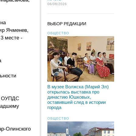
06/08/2026
ина
ВЫБОР РЕДАКЦИИ
ир Ячменев,
ОБЩЕСТВО
3 месте -
а
льности
В музее Волжска (Марий Эл)
открылась выставка про
династию Юшковых,
по ОУПДС
оставившей след в истории
младшему
города
ОБЩЕСТВО
ар-Олинского