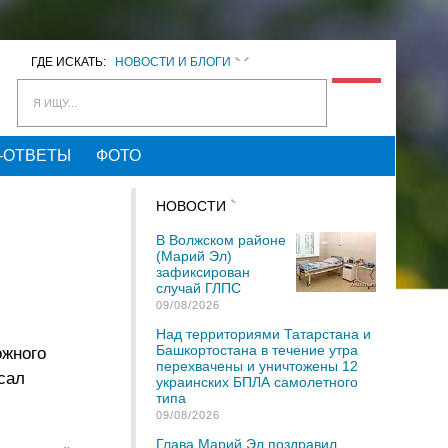
ГДЕ ИСКАТЬ:
НОВОСТИ И БЛОГИ
Я ИЩУ...
-ОТВЕТЫ
ФОТО
НОВОСТИ
В Волжском районе
(Марий Эл)
зафиксирован
случай ГЛПС
09/08/2026
Над территориями Татарстана и
Башкортостана в течение утра
ожного
перехвачены и уничтожены 12
сал
украинских БПЛА самолетного
типа
09/08/2026
Глава Марий Эл поздравил