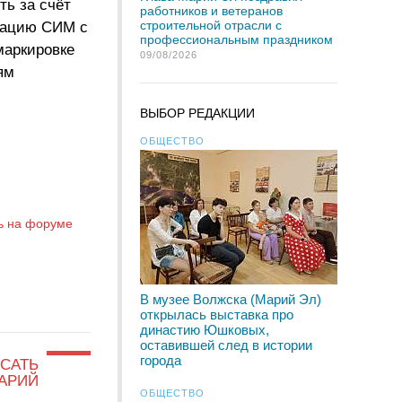
ть за счёт
работников и ветеранов
строительной отрасли с
трацию СИМ с
профессиональным праздником
маркировке
09/08/2026
ям
ВЫБОР РЕДАКЦИИ
ОБЩЕСТВО
ь на форуме
В музее Волжска (Марий Эл)
открылась выставка про
династию Юшковых,
оставившей след в истории
города
САТЬ
АРИЙ
ОБЩЕСТВО