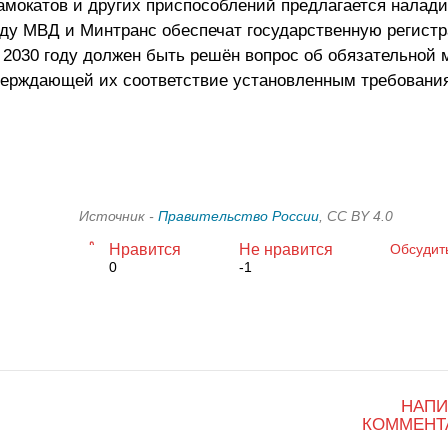
мокатов и других приспособлений предлагается налади
году МВД и Минтранс обеспечат государственную регис
к 2030 году должен быть решён вопрос об обязательной 
верждающей их соответствие установленным требовани
Источник -
Правительство России
, CC BY 4.0
Нравится
Не нравится
Обсудит
0
-1
НАПИ
КОММЕНТ