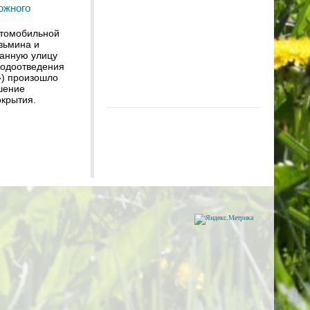
ожного
втомобильной
узьмина и
занную улицу
водоотведения
) произошло
шение
окрытия.