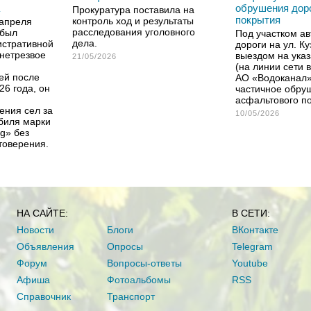
обрушения дор
Прокуратура поставила на
покрытия
контроль ход и результаты
 апреля
расследования уголовного
 был
Под участком а
дела.
истративной
дороги на ул. К
 нетрезвое
выездом на ука
21/05/2026
(на линии сети 
ей после
АО «Водоканал»
26 года, он
частичное обру
асфальтового п
ения сел за
10/05/2026
обиля марки
g» без
товерения.
НА САЙТЕ:
В СЕТИ:
Новости
Блоги
ВКонтакте
Объявления
Опросы
Telegram
Форум
Вопросы-ответы
Youtube
Афиша
Фотоальбомы
RSS
Справочник
Транспорт