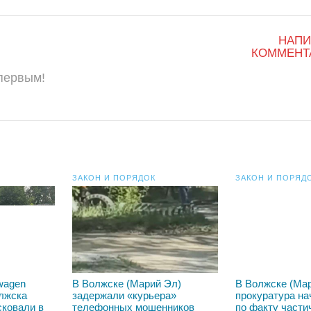
НАПИ
КОММЕНТ
 первым!
ЗАКОН И ПОРЯДОК
ЗАКОН И ПОРЯД
wagen
В Волжске (Марий Эл)
В Волжске (Ма
олжска
задержали «курьера»
прокуратура на
сковали в
телефонных мошенников
по факту части