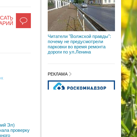
САТЬ
АРИЙ
Читатели "Волжской правды":
почему не предусмотрели
парковки во время ремонта
дороги по ул.Ленина
РЕКЛАМА
ОК
рий Эл)
чала проверку
чного