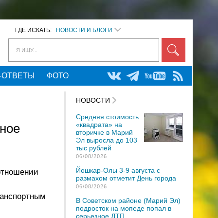
ГДЕ ИСКАТЬ:
НОВОСТИ И БЛОГИ
Я ИЩУ...
-ОТВЕТЫ
ФОТО
НОВОСТИ
Средняя стоимость
«квадрата» на
рное
вторичке в Марий
Эл выросла до 103
тыс рублей
06/08/2026
Йошкар-Олы 3-9 августа с
 отношении
размахом отметит День города
06/08/2026
ранспортным
В Советском районе (Марий Эл)
подросток на мопеде попал в
серьезное ДТП