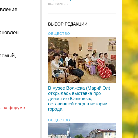
06/08/2026
авление
ВЫБОР РЕДАКЦИИ
тановлен
ОБЩЕСТВО
няемый,
В музее Волжска (Марий Эл)
открылась выставка про
династию Юшковых,
оставившей след в истории
ь на форуме
города
ОБЩЕСТВО