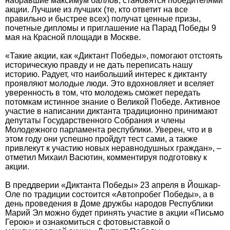
набравшие максимум баллов, становятся победителями
акции. Лучшие из лучших (те, кто ответит на все
правильно и быстрее всех) получат ценные призы,
почетные дипломы и приглашение на Парад Победы 9
мая на Красной площади в Москве.
«Такие акции, как «Диктант Победы», помогают отстоять
историческую правду и не дать переписать нашу
историю. Радует, что наибольший интерес к диктанту
проявляют молодые люди. Это вдохновляет и вселяет
уверенность в том, что молодежь сможет передать
потомкам истинное знание о Великой Победе. Активное
участие в написании диктанта традиционно принимают
депутаты Государственного Собрания и члены
Молодежного парламента республики. Уверен, что и в
этом году они успешно пройдут тест сами, а также
привлекут к участию новых неравнодушных граждан», –
отметил Михаил Васютин, комментируя подготовку к
акции.
В преддверии «Диктанта Победы» 23 апреля в Йошкар-
Оле по традиции состоится «Автопробег Победы», а в
день проведения в Доме дружбы народов Республики
Марий Эл можно будет принять участие в акции «Письмо
Герою» и ознакомиться с фотовыставкой о