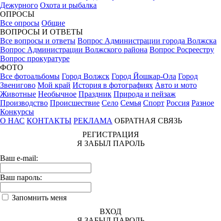
Дежурного
Охота и рыбалка
ОПРОСЫ
Все опросы
Общие
ВОПРОСЫ И ОТВЕТЫ
Все вопросы и ответы
Вопрос Администрации города Волжска
Вопрос Администрации Волжского района
Вопрос Росреестру
Вопрос прокуратуре
ФОТО
Все фотоальбомы
Город Волжск
Город Йошкар-Ола
Город
Звенигово
Мой край
История в фотографиях
Авто и мото
Животные
Необычное
Праздник
Природа и пейзаж
Производство
Происшествие
Село
Семья
Спорт
Россия
Разное
Конкурсы
О НАС
КОНТАКТЫ
РЕКЛАМА
ОБРАТНАЯ СВЯЗЬ
РЕГИСТРАЦИЯ
Я ЗАБЫЛ ПАРОЛЬ
Ваш e-mail:
Ваш пароль:
Запомнить меня
ВХОД
Я ЗАБЫЛ ПАРОЛЬ