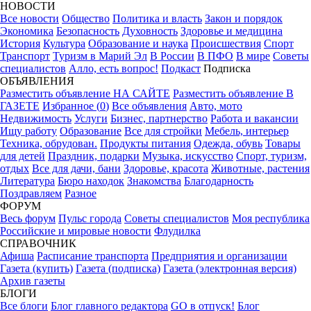
НОВОСТИ
Все новости
Общество
Политика и власть
Закон и порядок
Экономика
Безопасность
Духовность
Здоровье и медицина
История
Культура
Образование и наука
Происшествия
Спорт
Транспорт
Туризм в Марий Эл
В России
В ПФО
В мире
Советы
специалистов
Алло, есть вопрос!
Подкаст
Подписка
ОБЪЯВЛЕНИЯ
Разместить объявление НА САЙТЕ
Разместить объявление В
ГАЗЕТЕ
Избранное (
0
)
Все объявления
Авто, мото
Недвижимость
Услуги
Бизнес, партнерство
Работа и вакансии
Ищу работу
Образование
Все для стройки
Мебель, интерьер
Техника, обрудован.
Продукты питания
Одежда, обувь
Товары
для детей
Праздник, подарки
Музыка, искусство
Спорт, туризм,
отдых
Все для дачи, бани
Здоровье, красота
Животные, растения
Литература
Бюро находок
Знакомства
Благодарность
Поздравляем
Разное
ФОРУМ
Весь форум
Пульс города
Советы специалистов
Моя республика
Российские и мировые новости
Флудилка
СПРАВОЧНИК
Афиша
Расписание транспорта
Предприятия и организации
Газета (купить)
Газета (подписка)
Газета (электронная версия)
Архив газеты
БЛОГИ
Все блоги
Блог главного редактора
GO в отпуск!
Блог