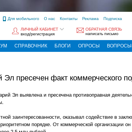
Для мобильного
О нас
Контакты
Реклама
Подписка
ЛИЧНЫЙ КАБИНЕТ
ОБРАТНАЯ СВЯЗЬ
написать письмо
вход/регистрация
РУМ
СПРАВОЧНИК
БЛОГИ
ОПРОСЫ
ВОПРОСЫ
Эл пресечен факт коммерческого по
рий Эл выявлена и пресечена противоправная деятель
ы.
стной заинтересованности, оказывал содействие в закл
 приоритетном порядке. От коммерческой организации он
лее 2,5 млн рублей.