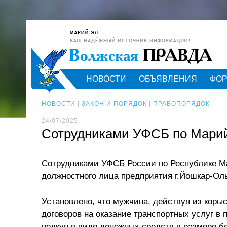
НОВОСТИ
ОБЪЯВЛЕНИЯ
ФО
НОВОСТИ
|
ЗАКОН И ПОРЯДОК
|
ПРАВОПОРЯДОК
24/07/2025
Сотрудниками УФСБ по Марий 
Сотрудниками УФСБ России по Республике Ма
должностного лица предприятия г.Йошкар-Ол
Установлено, что мужчина, действуя из коры
договоров на оказание транспортных услуг в
подкуп в виде денежных средств в размере бо