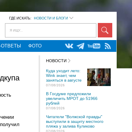
ГДЕ ИСКАТЬ:
НОВОСТИ И БЛОГИ
Я ИЩУ...
-ОТВЕТЫ
ФОТО
НОВОСТИ
Куда уходит лето:
Wink знает, чем
дкупа
заняться в августе
07/08/2026
В Госдуме предложили
ность
увеличить МРОТ до 51966
рублей
07/08/2026
ючении
Читатели "Волжской правды"
выступили в защиту местного
 получил
пляжа у залива Куликово
07/08/2026