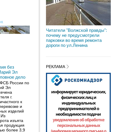
ОК
Читатели "Волжской правды":
почему не предусмотрели
парковки во время ремонта
дороги по ул.Ленина
РЕКЛАМА
лия без
Марий Эл
оловное дело
ФСБ России по
ий Эл
сечена
теля г.
ичастного к
перевозке и
ных изделий
 Из
рота изъята
я продукция
ью более 3,9