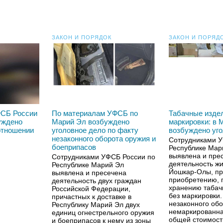
ЗАКОН И ПОРЯДОК
ЗАКОН И ПОРЯД
ФСБ России
По материалам УФСБ по
Табачные изде
уждено
Марий Эл возбуждено
маркировки: в 
отношении
уголовное дело по факту
возбуждено уг
незаконного оборота оружия и
Сотрудниками У
боеприпасов
Республике Мар
выявлена и пре
Сотрудниками УФСБ России по
деятельность жи
Республике Марий Эл
Йошкар-Олы, пр
выявлена и пресечена
приобретению, 
деятельность двух граждан
хранению табач
Российской Федерации,
без маркировки.
причастных к доставке в
незаконного обо
Республику Марий Эл двух
немаркированна
единиц огнестрельного оружия
общей стоимост
и боеприпасов к нему из зоны