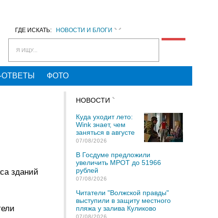
ГДЕ ИСКАТЬ:
НОВОСТИ И БЛОГИ
Я ИЩУ...
-ОТВЕТЫ
ФОТО
НОВОСТИ
Куда уходит лето:
Wink знает, чем
заняться в августе
07/08/2026
В Госдуме предложили
увеличить МРОТ до 51966
рублей
кса зданий
07/08/2026
Читатели "Волжской правды"
выступили в защиту местного
тели
пляжа у залива Куликово
07/08/2026