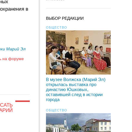
жных
охранения в
ВЫБОР РЕДАКЦИИ
ОБЩЕСТВО
ики Марий Эл
ь на форуме
В музее Волжска (Марий Эл)
открылась выставка про
династию Юшковых,
оставившей след в истории
города
САТЬ
АРИЙ
ОБЩЕСТВО