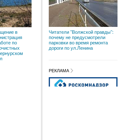
ащение в
Читатели "Волжской правды":
инистрация
почему не предусмотрели
аботе по
парковки во время ремонта
 очистных
дороги по ул.Ленина
Сернурском
Эл
РЕКЛАМА