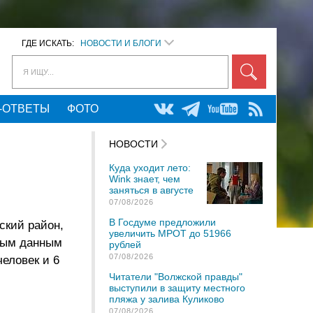
ГДЕ ИСКАТЬ:
НОВОСТИ И БЛОГИ
Я ИЩУ...
-ОТВЕТЫ
ФОТО
НОВОСТИ
Куда уходит лето:
Wink знает, чем
заняться в августе
07/08/2026
В Госдуме предложили
ский район,
увеличить МРОТ до 51966
вным данным
рублей
07/08/2026
еловек и 6
Читатели "Волжской правды"
выступили в защиту местного
пляжа у залива Куликово
07/08/2026