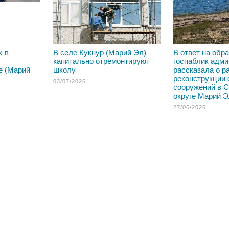
х в
В селе Кукнур (Марий Эл)
В ответ на обр
капитально отремонтируют
госпаблик адм
е (Марий
школу
рассказала о р
реконструкции
03/07/2026
сооружений в 
округе Марий 
27/06/2026