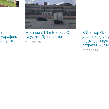
лы
Жесткое ДТП в Йошкар-Оле
В Йошкар-Оле 
умарафон,
на улице Луначарского
участков двух 
 августа
подъезда к ку
23/07/2026
потратят 72,7 
22/07/2026