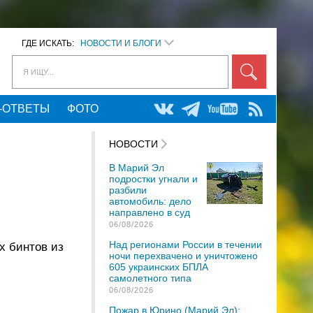
ГДЕ ИСКАТЬ:
НОВОСТИ И БЛОГИ
Я ИЩУ...
-ОТВЕТЫ
ФОТО
НОВОСТИ
В Марий Эл
подростки угнали и
разбили
автомобиль: дело
направлено в суд
06/08/2026
Над регионами России в течении
х бинтов из
ночи перехвачено и уничтожено
605 украинских БПЛА
самолетного типа
06/08/2026
Пожар в Юрино (Марий Эл):