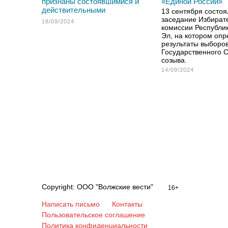
признаны состоявшимися и
«Единой России»
действительными
13 сентября состоя
заседание Избират
18/09/2024
комиссии Республи
Эл, на котором оп
результаты выборов
Государственного 
созыва.
14/09/2024
Copyright: ООО "Волжские вести"
16+
Написать письмо
Контакты
Пользовательское соглашение
Политика конфиденциальности