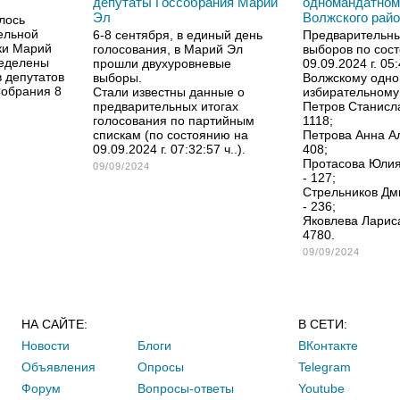
депутаты Госсобрания Марий
одномандатном
Эл
Волжского рай
лось
ельной
6-8 сентября, в единый день
Предварительны
ки Марий
голосования, в Марий Эл
выборов по сос
ределены
прошли двухуровневые
09.09.2024 г. 05:
 депутатов
выборы.
Волжскому одн
Собрания 8
Стали известны данные о
избирательному 
предварительных итогах
Петров Станисла
голосования по партийным
1118;
спискам (по состоянию на
Петрова Анна А
09.09.2024 г. 07:32:57 ч..).
408;
Протасова Юлия
09/09/2024
- 127;
Стрельников Дм
- 236;
Яковлева Ларис
4780.
09/09/2024
НА САЙТЕ:
В СЕТИ:
Новости
Блоги
ВКонтакте
Объявления
Опросы
Telegram
Форум
Вопросы-ответы
Youtube