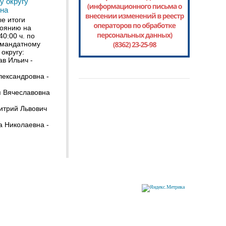
у округу
она
е итоги
тоянию на
40:00 ч. по
омандатному
округу:
в Ильич -
лександровна -
 Вячеславовна
итрий Львович
а Николаевна -