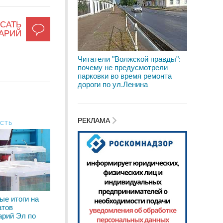
САТЬ
АРИЙ
Читатели "Волжской правды":
почему не предусмотрели
парковки во время ремонта
дороги по ул.Ленина
РЕКЛАМА
АСТЬ
ые итоги на
атов
арий Эл по