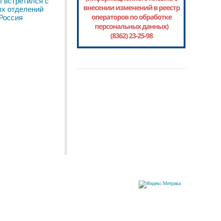
 встретился с
ых отделений
Россия