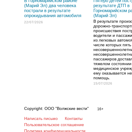
В Горномарийском районе
Пятеро детей пост
(Марий Эл) два человека
результате ДТП в
пострали в результате
Горномарийском р
опрокидывания автомобиля
(Марий Эл)
В результате прои
22/07/2026
дорожно-транспорт
происшествия пост
водители и пассаж
из легковых автомо
числе которых пять
несовершеннолетни
несовершеннолетн
пассажиров достав
тяжелом состоянии
медицинское учреж
ему оказывается н
помощь.
15/07/2026
Copyright: ООО "Волжские вести"
16+
Написать письмо
Контакты
Пользовательское соглашение
Политика конфиденциальности