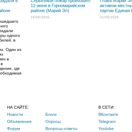
радали в
Серьезный пожар произошел
Глава Марий Эл
12 июня в Горномарийском
активом местн
айоне
районе (Марий Эл)
партии Единая 
16/06/2026
31/05/2026
зошедшего
ного
радали
иры одного
билей, в
х. Один из
их
лен в
 в
дение, где
еобходимая
НА САЙТЕ:
В СЕТИ:
Новости
Блоги
ВКонтакте
Объявления
Опросы
Telegram
Форум
Вопросы-ответы
Youtube