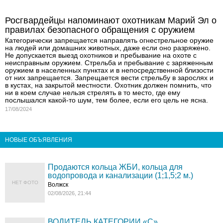
Росгвардейцы напоминают охотникам Марий Эл о
правилах безопасного обращения с оружием
Категорически запрещается направлять огнестрельное оружие
на людей или домашних животных, даже если оно разряжено.
Не допускается выезд охотников и пребывание на охоте с
неисправным оружием. Стрельба и пребывание с заряженным
оружием в населенных пунктах и в непосредственной близости
от них запрещается. Запрещается вести стрельбу в зарослях и
в кустах, на закрытой местности. Охотник должен помнить, что
ни в коем случае нельзя стрелять в то место, где ему
послышался какой-то шум, тем более, если его цель не ясна.
17/08/2024
НОВЫЕ ОБЪЯВЛЕНИЯ
Продаются кольца ЖБИ, кольца для
водопровода и канализации (1;1,5;2 м.)
НЕТ ФОТО
Волжск
02/08/2026, 21:44
ВОДИТЕЛЬ КАТЕГОРИИ «C»