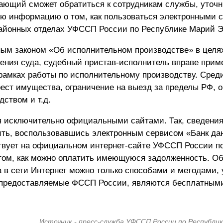
ющий сможет обратиться к сотрудникам службы, уточн
ую информацию о том, как пользоваться электронными 
районных отделах УФССП России по Республике Марий Э
ным законом «Об исполнительном производстве» в целя
ения суда, судебный пристав-исполнитель вправе прим
рамках работы по исполнительному производству. Среди
рест имущества, ограничение на выезд за пределы РФ, 
ством и т.д.
 исключительно официальными сайтами. Так, сведения
ть, воспользовавшись электронным сервисом «Банк да
твует на официальном интернет-сайте УФССП России п
том, как можно
оплатить имеющуюся задолженность
. О
 в сети Интернет можно только способами и методами,
 предоставляемые ФССП России, являются бесплатным
Источник - пресс-служба УФССП России по Республи