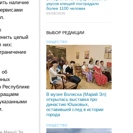
ить наличие
укусов клещей пострадало
более 1100 человек
сервисами
05/08/2026
л.
х
ВЫБОР РЕДАКЦИИ
енить целый
ОБЩЕСТВО
 них:
ограничение
 об
нных
о Республике
бращаем
В музее Волжска (Марий Эл)
открылась выставка про
 указанными
династию Юшковых,
и.
оставившей след в истории
города
ОБЩЕСТВО
ке Марий Эл