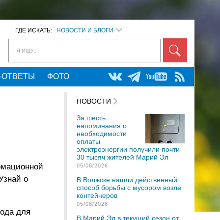
ГДЕ ИСКАТЬ:
НОВОСТИ И БЛОГИ
Я ИЩУ...
-ОТВЕТЫ
ФОТО
НОВОСТИ
За шесть
напоминания о
необходимости
оплаты
электроэнергии получили почти
30 тысяч жителей Марий Эл
рмационной
05/08/2026
Узнай о
В Волжске нашли действенный
способ борьбы с мусором возле
контейнеров
05/08/2026
рода для
В Марий Эл в текущий сезон от