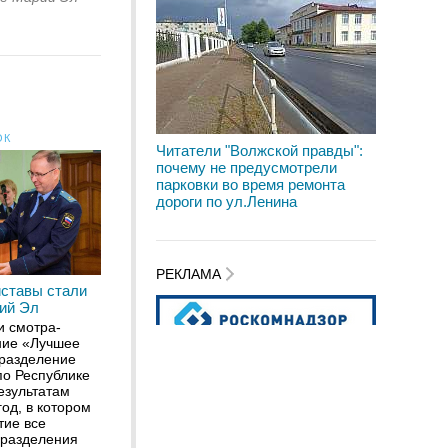
ОК
Читатели "Волжской правды":
почему не предусмотрели
парковки во время ремонта
дороги по ул.Ленина
РЕКЛАМА
иставы стали
ий Эл
и смотра-
ание «Лучшее
дразделение
о Республике
езультатам
год, в котором
тие все
дразделения