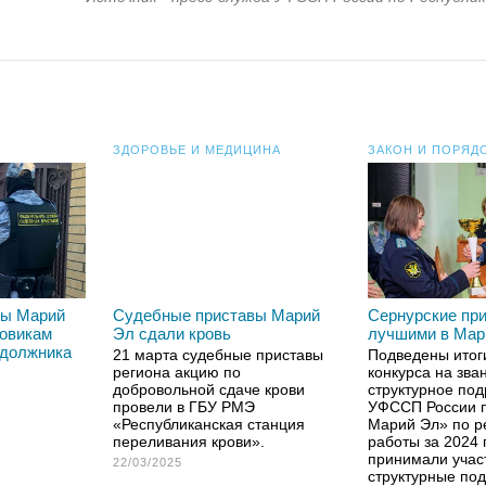
ЗДОРОВЬЕ И МЕДИЦИНА
ЗАКОН И ПОРЯД
вы Марий
Судебные приставы Марий
Сернурские пр
зовикам
Эл сдали кровь
лучшими в Мар
 должника
21 марта судебные приставы
Подведены итог
региона акцию по
конкурса на зв
добровольной сдаче крови
структурное по
провели в ГБУ РМЭ
УФССП России п
«Республиканская станция
Марий Эл» по р
переливания крови».
работы за 2024 
принимали учас
22/03/2025
структурные по