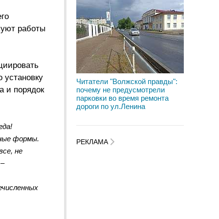
его
вуют работы
ициировать
о установку
Читатели "Волжской правды":
а и порядок
почему не предусмотрели
парковки во время ремонта
дороги по ул.Ленина
гда!
ные формы.
РЕКЛАМА
се, не
 –
ечисленных