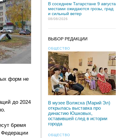
В соседнем Татарстане 9 августа
местами ожидаются грозы, град
и сильный ветер
08/08/2026
ВЫБОР РЕДАКЦИИ
ОБЩЕСТВО
лых форм не
аций до 2024
В музее Волжска (Марий Эл)
открылась выставка про
ло.
династию Юшковых,
оставившей след в истории
города
есут бремя
й Федерации
ОБЩЕСТВО