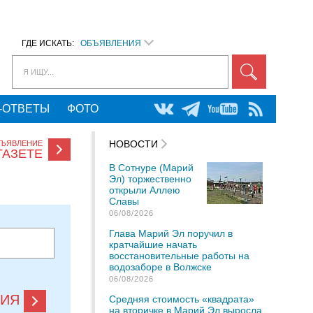
ГДЕ ИСКАТЬ:
ОБЪЯВЛЕНИЯ
Я ИЩУ...
-ОТВЕТЫ
ФОТО
НОВОСТИ
БЪЯВЛЕНИЕ
ГАЗЕТЕ
В Сотнуре (Марий
Эл) торжественно
открыли Аллею
Славы
06/08/2026
Глава Марий Эл поручил в
кратчайшие начать
восстановительные работы на
водозаборе в Волжске
06/08/2026
НИЯ
Средняя стоимость «квадрата»
на вторичке в Марий Эл выросла