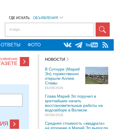
ГДЕ ИСКАТЬ:
ОБЪЯВЛЕНИЯ
Я ИЩУ...
-ОТВЕТЫ
ФОТО
НОВОСТИ
БЪЯВЛЕНИЕ
ГАЗЕТЕ
В Сотнуре (Марий
Эл) торжественно
открыли Аллею
Славы
06/08/2026
Глава Марий Эл поручил в
кратчайшие начать
восстановительные работы на
водозаборе в Волжске
06/08/2026
НИЯ
Средняя стоимость «квадрата»
на вторичке в Марий Эл выросла