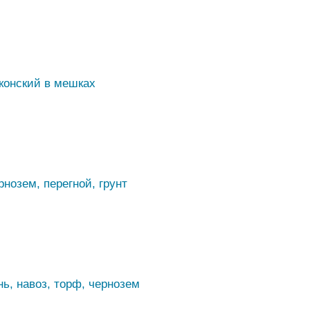
конский в мешках
рнозем, перегной, грунт
нь, навоз, торф, чернозем