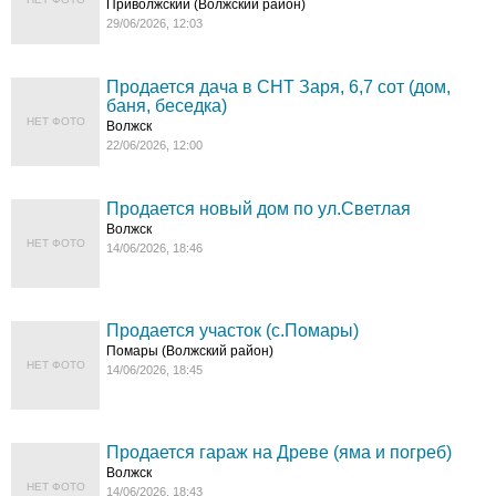
Приволжский (Волжский район)
29/06/2026, 12:03
Продается дача в СНТ Заря, 6,7 сот (дом,
баня, беседка)
НЕТ ФОТО
Волжск
22/06/2026, 12:00
Продается новый дом по ул.Светлая
Волжск
НЕТ ФОТО
14/06/2026, 18:46
Продается участок (с.Помары)
Помары (Волжский район)
НЕТ ФОТО
14/06/2026, 18:45
Продается гараж на Древе (яма и погреб)
Волжск
НЕТ ФОТО
14/06/2026, 18:43