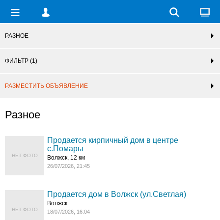
РАЗНОЕ
ФИЛЬТР
(1)
РАЗМЕСТИТЬ ОБЪЯВЛЕНИЕ
Разное
Продается кирпичный дом в центре
с.Помары
НЕТ ФОТО
Волжск, 12 км
26/07/2026, 21:45
Продается дом в Волжск (ул.Светлая)
Волжск
НЕТ ФОТО
18/07/2026, 16:04