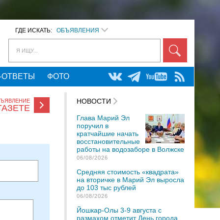
ГДЕ ИСКАТЬ:
ОБЪЯВЛЕНИЯ
Я ИЩУ...
-ОТВЕТЫ
ФОТО
НОВОСТИ
БЪЯВЛЕНИЕ
ГАЗЕТЕ
Глава Марий Эл
поручил в
кратчайшие начать
восстановительные
работы на водозаборе в Волжске
06/08/2026
Средняя стоимость «квадрата»
на вторичке в Марий Эл выросла
до 103 тыс рублей
06/08/2026
Йошкар-Олы 3-9 августа с
размахом отметит День города