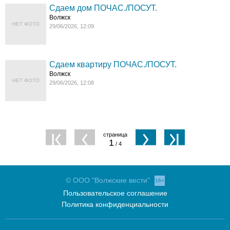
Сдаем дом ПОЧАС./ПОСУТ.
Волжск
НЕТ ФОТО
29/06/2026, 12:09
Сдаем квартиру ПОЧАС./ПОСУТ.
Волжск
НЕТ ФОТО
29/06/2026, 12:08
1
/ 4
© ООО "Волжские вести"
16+
Пользовательское соглашение
Политика конфиденциальности