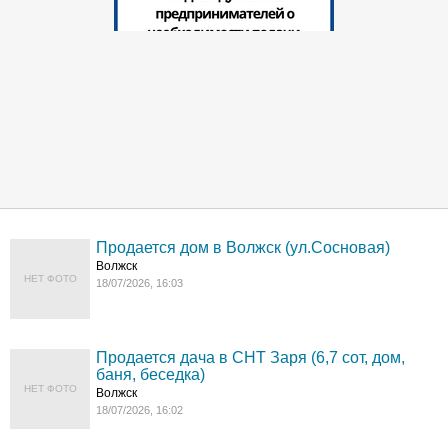
Продается дом в Волжск (ул.Сосновая)
Волжск
НЕТ ФОТО
18/07/2026, 16:03
Продается дача в СНТ Заря (6,7 сот, дом,
баня, беседка)
НЕТ ФОТО
Волжск
18/07/2026, 16:02