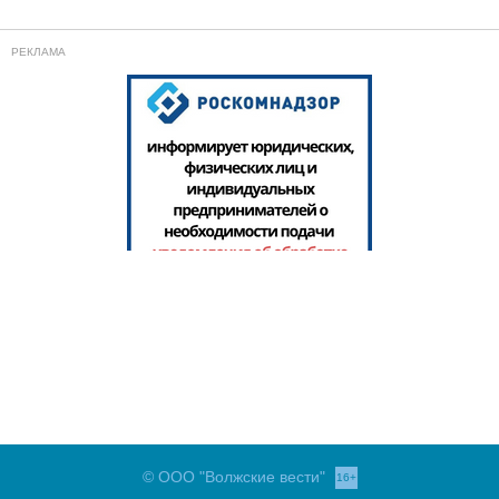
© ООО "Волжские вести"
16+