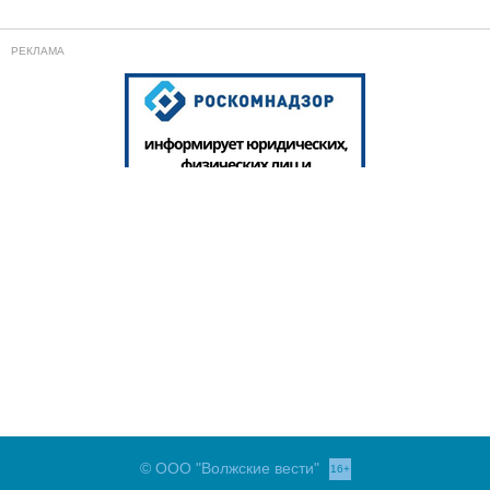
© ООО "Волжские вести"
16+