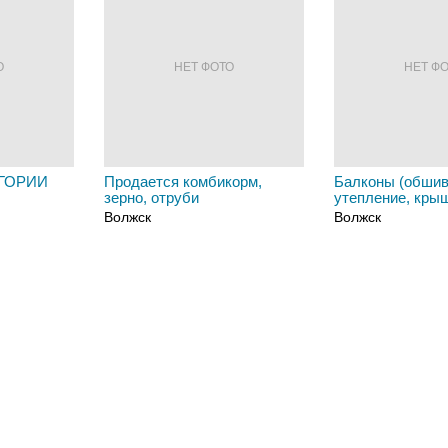
О
НЕТ ФОТО
НЕТ Ф
ГОРИИ
Продается комбикорм,
Балконы (обшив
зерно, отруби
утепление, кры
Волжск
Волжск