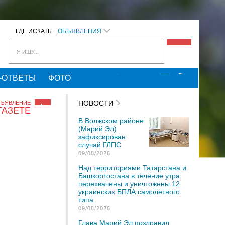
ГДЕ ИСКАТЬ:
ОБЪЯВЛЕНИЯ
Я ИЩУ...
-ОТВЕТЫ
ФОТО
НОВОСТИ
БЪЯВЛЕНИЕ
ГАЗЕТЕ
В Волжском районе
(Марий Эл)
зафиксирован
случай ГЛПС
09/08/2026
Над территориями Татарстана и
Башкортостана в течение утра
перехвачены и уничтожены 12
украинских БПЛА самолетного
типа
09/08/2026
Глава Марий Эл поздравил