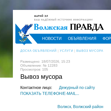
НОВОСТИ
ОБЪЯВЛЕНИЯ
ФО
ДОСКА ОБЪЯВЛЕНИЙ
|
УСЛУГИ
|
ВЫВОЗ МУСОРА
Размещено: 18/07/2026, 15:23
Объявление: № 12283
Просмотров: 105
Вывоз мусора
Контактное лицо:
Дежурный по сайту
ПОКАЗАТЬ ТЕЛЕФОН/E-MAIL...
Волжск
,
Волжский район