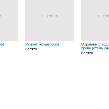
О
НЕТ ФОТО
НЕТ Ф
ров
Ремонт телевизоров
Охранник с вод
права (отель «А
Волжск
Волжск